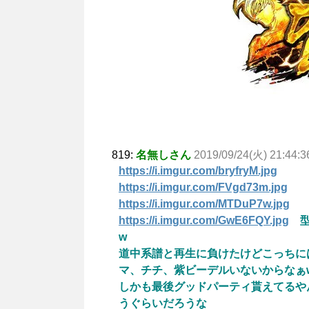
819:
名無しさん
2019/09/24(火) 21:44:3
https://i.imgur.com/bryfryM.jpg
https://i.imgur.com/FVgd73m.jpg
https://i.imgur.com/MTDuP7w.jpg
https://i.imgur.com/GwE6FQY.jpg
型
w
道中系譜と再生に負けたけどこっちに
マ、チチ、紫ビーデルいないからなぁ
しかも最後グッドパーティ貰えてるや
うぐらいだろうな