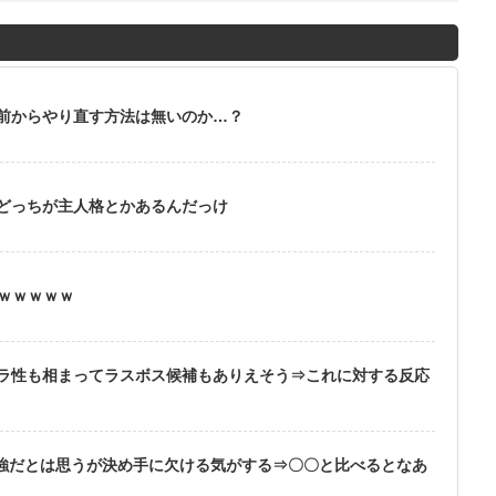
前からやり直す方法は無いのか…？
どっちが主人格とかあるんだっけ
ｗｗｗｗｗｗ
ラ性も相まってラスボス候補もありえそう⇒これに対する反応
最強だとは思うが決め手に欠ける気がする⇒〇〇と比べるとなあ