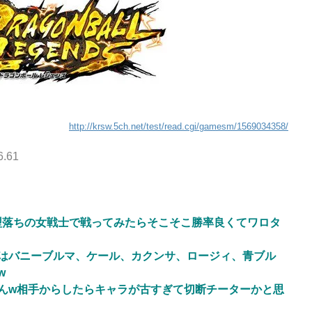
http://krsw.5ch.net/test/read.cgi/gamesm/1569034358/
6.61
落ちの女戦士で戦ってみたらそこそこ勝率良くてワロタ
はバニーブルマ、ケール、カクンサ、ロージィ、青ブル
w
んw相手からしたらキャラが古すぎて切断チーターかと思