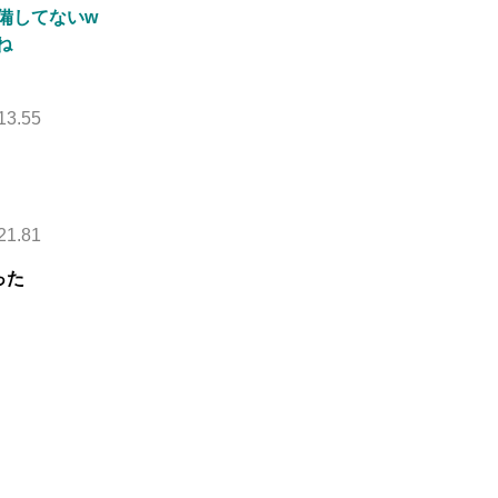
備してないw
ね
13.55
21.81
った