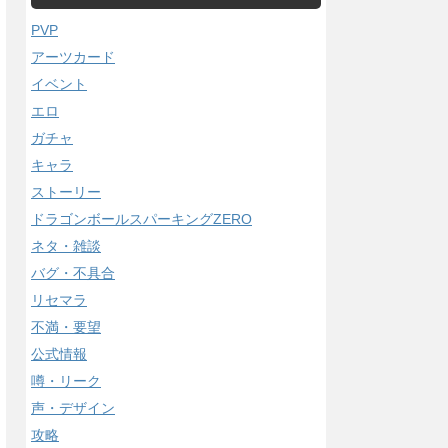
PVP
アーツカード
イベント
エロ
ガチャ
キャラ
ストーリー
ドラゴンボールスパーキングZERO
ネタ・雑談
バグ・不具合
リセマラ
不満・要望
公式情報
噂・リーク
声・デザイン
攻略