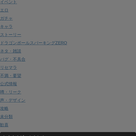
イベント
エロ
ガチャ
キャラ
ストーリー
ドラゴンボールスパーキングZERO
ネタ・雑談
バグ・不具合
リセマラ
不満・要望
公式情報
噂・リーク
声・デザイン
攻略
未分類
歓喜