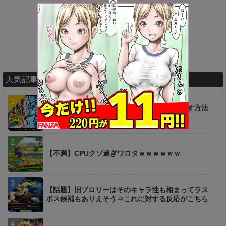
人気記事ランキング
【疑問】超時空ラッシュは一つ前からやり直す方法
は無いのか…？
【不満】CPUクソ過ぎワロタｗｗｗｗｗｗ
【話題】旧ブロリーはそのキャラ性も相まってラス
ボス候補もありえそう⇒これに対する反応がこちら