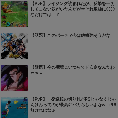
【PvP】ライジング読まれたが、反撃を一切
してこない奴がいたんだが⇒それ単純に〇〇
なだけでは…？
【話題】このパーティ今は結構強そうだな
【話題】今の環境こいつらでド安定なんだわ
ｗｗｗ
【PvP】一発逆転の切り札がPSじゃなくじゃ
んけんってのが最高にバカらしいよなw ⇒RR
無ければなぁ