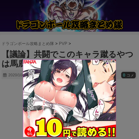
ドラゴンボール攻略まとめ隊
>
PVP
>
【議論】共闘でこのキャラ蹴るやつ
は馬鹿ってことでいい？
0
2020/10/01
コメ