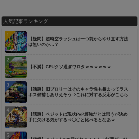
人気記事ランキング
【疑問】超時空ラッシュは一つ前からやり直す方法
は無いのか…？
【不満】CPUクソ過ぎワロタｗｗｗｗｗｗ
【話題】旧ブロリーはそのキャラ性も相まってラス
ボス候補もありえそう⇒これに対する反応がこちら
【話題】ベジットは現状PvP最強だとは思うが決め
手に欠ける気がする⇒〇〇と比べるとなあｗ