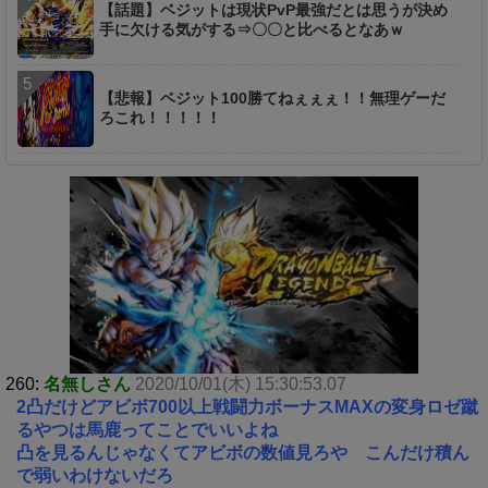
【話題】ベジットは現状PvP最強だとは思うが決め
手に欠ける気がする⇒〇〇と比べるとなあｗ
【悲報】ベジット100勝てねぇぇぇ！！無理ゲーだ
ろこれ！！！！！
260:
名無しさん
2020/10/01(木) 15:30:53.07
2凸だけどアビボ700以上戦闘力ボーナスMAXの変身ロゼ蹴
るやつは馬鹿ってことでいいよね
凸を見るんじゃなくてアビボの数値見ろや こんだけ積ん
で弱いわけないだろ