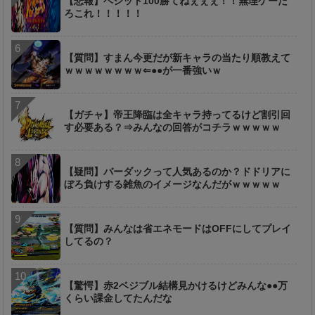
【悲報】ベジット100勝てねぇぇぇ！！無理ゲーだ
ろこれ！！！！！
【質問】すまん今更だが新キャラの当たり順教えて
ｗｗｗｗｗｗｗｗ⇐●●が一番強いｗ
【ガチャ】帝王降臨は全キャラ持ってるけど割引回
す必要ある？⇒みんなの回答がコチラｗｗｗｗｗ
【疑問】バーダックって人気あるのか？ドドリアに
ぼろ負けする雑魚のイメージなんだがｗｗｗｗｗ
【質問】みんなは省エネモードはOFFにしてプレイ
してるの？
【驚愕】赤2ベジブル結構見かけるけどみんな●●万
くらい課金してたんだな