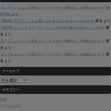
【！？】レジェンズ新キャラ「サイボーグ桃白白」が参戦ｗｗｗ
に
啪
啪导航
より
【指摘】ケフラ、こんな風にしか見えないｗｗｗｗｗｗｗ
に
匿名
より
【疑問】ベジットゴジータってどっちが主人格とかあるんだっけ
に
匿
名
より
【！？】レジェンズ新キャラ「サイボーグ桃白白」が参戦ｗｗｗ
に
匿
名
より
【！？】レジェンズ新キャラ「サイボーグ桃白白」が参戦ｗｗｗ
に
匿
名
より
アーカイブ
ア
ー
カテゴリー
カ
イ
PVP
ブ
アーツカード