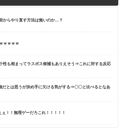
前からやり直す方法は無いのか…？
ｗｗｗｗｗｗ
ラ性も相まってラスボス候補もありえそう⇒これに対する反応
最強だとは思うが決め手に欠ける気がする⇒〇〇と比べるとなあ
ぇぇぇ！！無理ゲーだろこれ！！！！！