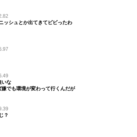
2.82
ニッシュとか出てきてビビったわ
6.97
。
6.49
無いな
ば嫌でも環境が変わって行くんだが
9.39
じ？