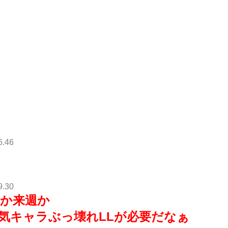
6.46
9.30
るか来週か
気キャラぶっ壊れLLが必要だなぁ