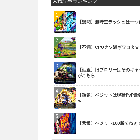
人気記事ランキング
【疑問】超時空ラッシュは一つ
【不満】CPUクソ過ぎワロタ
【話題】旧ブロリーはそのキャ
がこちら
【話題】ベジットは現状PvP
ｗ
【悲報】ベジット100勝てね