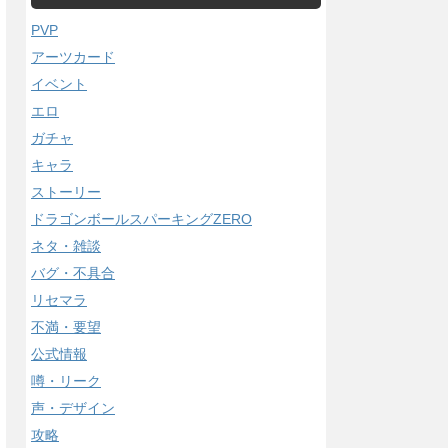
PVP
アーツカード
イベント
エロ
ガチャ
キャラ
ストーリー
ドラゴンボールスパーキングZERO
ネタ・雑談
バグ・不具合
リセマラ
不満・要望
公式情報
噂・リーク
声・デザイン
攻略