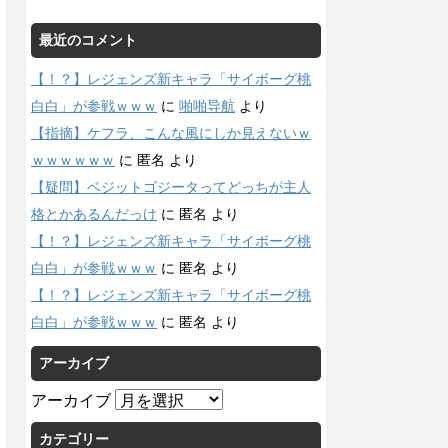
最近のコメント
【！？】レジェンズ新キャラ「サイボーグ桃
白白」が参戦ｗｗｗ
に
啪啪导航
より
【指摘】ケフラ、こんな風にしか見えないｗ
ｗｗｗｗｗｗ
に
匿名
より
【疑問】ベジットゴジータってどっちが主人
格とかあるんだっけ
に
匿名
より
【！？】レジェンズ新キャラ「サイボーグ桃
白白」が参戦ｗｗｗ
に
匿名
より
【！？】レジェンズ新キャラ「サイボーグ桃
白白」が参戦ｗｗｗ
に
匿名
より
アーカイブ
アーカイブ
カテゴリー