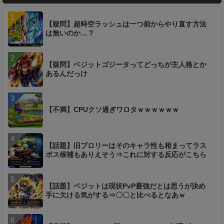
【疑問】超時空ラッシュは一つ前からやり直す方法
は無いのか…？
【疑問】ベジットゴジータってどっちが主人格とか
あるんだっけ
【不満】CPUクソ過ぎワロタｗｗｗｗｗｗ
【話題】旧ブロリーはそのキャラ性も相まってラス
ボス候補もありえそう⇒これに対する反応がこちら
【話題】ベジットは現状PvP最強だとは思うが決め
手に欠ける気がする⇒〇〇と比べるとなあｗ