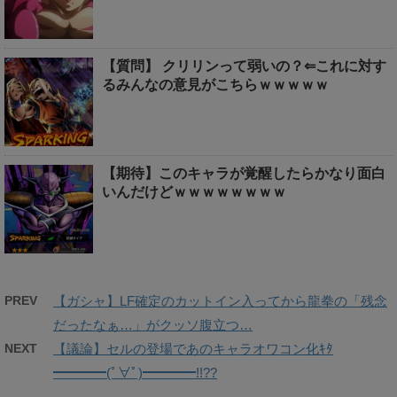
【質問】 クリリンって弱いの？⇐これに対す
るみんなの意見がこちらｗｗｗｗｗ
【期待】このキャラが覚醒したらかなり面白
いんだけどｗｗｗｗｗｗｗｗ
PREV
【ガシャ】LF確定のカットイン入ってから龍拳の「残念
だったなぁ…」がクッソ腹立つ…
NEXT
【議論】セルの登場であのキャラオワコン化ｷﾀ
━━━━(ﾟ∀ﾟ)━━━━!!??