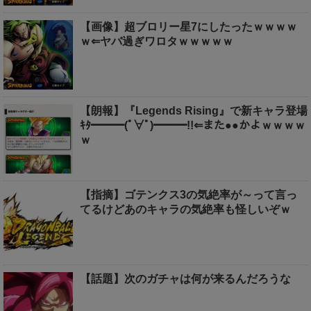
【画像】超ブロリー星7にしたったｗｗｗｗ
ｗ⇐ヤバ過ぎワロタｗｗｗｗｗ
【朗報】『Legends Rising』で新キャラ登場
ｷﾀ━━━(ﾟ∀ﾟ)━━━!!⇐また●●かよｗｗｗｗ
ｗ
【指摘】ゴテンクス3の気絶率が～って言っ
てるけどあのキャラの気絶率も怪しいぞｗ
【話題】次のガチャは何が来るんだろうな