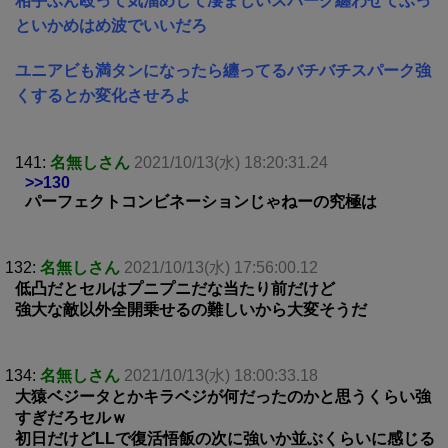
相手ぶん殴って気溜めして凄まじいスパーク纏わせてぶっ
といかめはめ波でいいだろ
ユニアビも満タンになったら纏ってるバチバチスパーク強
くするとか変化させろよ
141:
名無しさん
2021/10/13(水) 18:20:31.24
>>130
パーフェクトコンビネーションじゃねーの究極は
132:
名無しさん
2021/10/13(水) 17:56:00.12
低凸だとセルはプニプニだな当たり前だけど
強大な敵以外全開乗せるの難しいから大変そうだ
134:
名無しさん
2021/10/13(水) 18:00:33.18
大猿ベジータとかキラベジが何だったのかと思うくらい強
すぎだろセルｗ
初日だけどLLで復活悟飯の次に強いか並ぶくらいに感じる