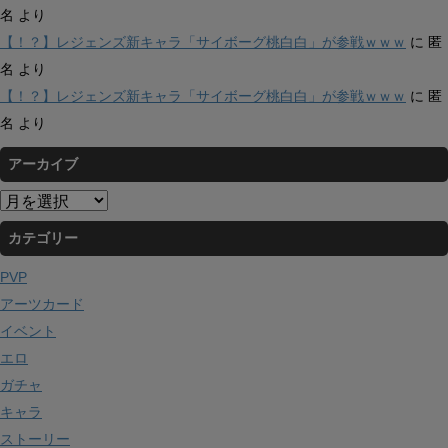
名
より
【！？】レジェンズ新キャラ「サイボーグ桃白白」が参戦ｗｗｗ
に
匿
名
より
【！？】レジェンズ新キャラ「サイボーグ桃白白」が参戦ｗｗｗ
に
匿
名
より
アーカイブ
ア
ー
カテゴリー
カ
イ
PVP
ブ
アーツカード
イベント
エロ
ガチャ
キャラ
ストーリー