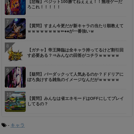
【悲報】ベジット100勝てねぇぇぇ！！無理ゲーだ
ろこれ！！！！！
【質問】すまん今更だが新キャラの当たり順教えて
ｗｗｗｗｗｗｗｗ⇐●●が一番強いｗ
【ガチャ】帝王降臨は全キャラ持ってるけど割引回
す必要ある？⇒みんなの回答がコチラｗｗｗｗｗ
【疑問】バーダックって人気あるのか？ドドリアに
ぼろ負けする雑魚のイメージなんだがｗｗｗｗｗ
【質問】みんなは省エネモードはOFFにしてプレイ
してるの？
-
キャラ