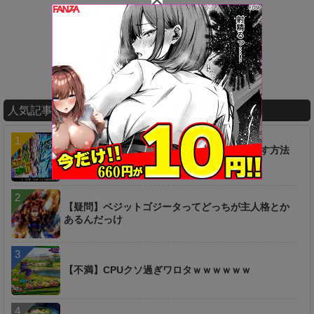
人気記事ランキング
【疑問】超時空ラッシュは一つ前からやり直す方法
は無いのか…？
【疑問】ベジットゴジータってどっちが主人格とか
あるんだっけ
【不満】CPUクソ過ぎワロタｗｗｗｗｗｗ