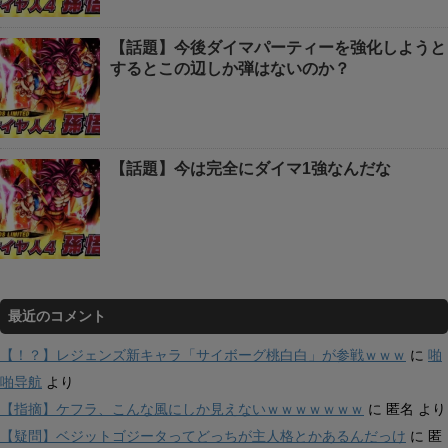
【話題】今後ダイマパーティーを強化しようと
するとこの辺しか弾はないのか？
【話題】今は完全にダイマ1強なんだな
最近のコメント
【！？】レジェンズ新キャラ「サイボーグ桃白白」が参戦ｗｗｗ
に
啪
啪导航
より
【指摘】ケフラ、こんな風にしか見えないｗｗｗｗｗｗｗ
に
匿名
より
【疑問】ベジットゴジータってどっちが主人格とかあるんだっけ
に
匿