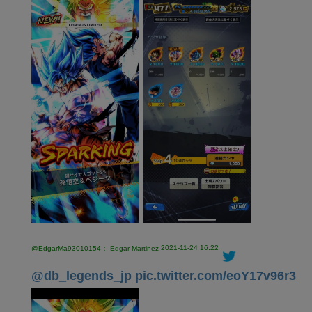
2021-11-24 16:22
@EdgarMa93010154： Edgar Martinez
@db_legends_jp
pic.twitter.com/eoY17v96r3