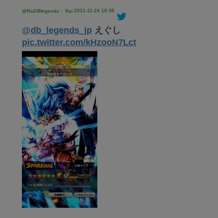
2021-11-24 16:38
@RaiDBlegends： Rai
@db_legends_jp
えぐし
pic.twitter.com/kHzooN7Lct