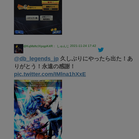
2021-11-24 17:42
@KqMsftcIXpqpK4R： しゅんじ
@db_legends_jp
久しぶりにやったら出た！あ
りがとう！永遠の感謝！
pic.twitter.com/IMlna1hXxE