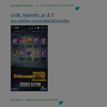
2021-11-24 16:40
@oIQ0IEJbTJiYqWa： サッカー大好き
@db_legends_jp
えぐ
pic.twitter.com/J9xOGsrOOo
2021-11-24 16:44
@TntMz45： TNT-mz45