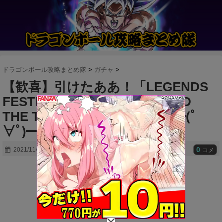
ドラゴンボール攻略まとめ隊
>
ガチャ
>
【歓喜】引けたああ！「LEGENDS
FESTIVAL STEP-UP – BEYOND
THE TRUST -」開催ｷﾀ━━━━(ﾟ
∀ﾟ)━━━━!!
0
2021/11/24
コメ