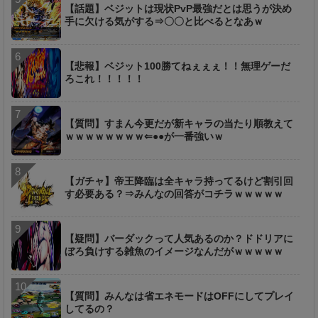
【話題】ベジットは現状PvP最強だとは思うが決め
手に欠ける気がする⇒〇〇と比べるとなあｗ
【悲報】ベジット100勝てねぇぇぇ！！無理ゲーだ
ろこれ！！！！！
【質問】すまん今更だが新キャラの当たり順教えて
ｗｗｗｗｗｗｗｗ⇐●●が一番強いｗ
【ガチャ】帝王降臨は全キャラ持ってるけど割引回
す必要ある？⇒みんなの回答がコチラｗｗｗｗｗ
【疑問】バーダックって人気あるのか？ドドリアに
ぼろ負けする雑魚のイメージなんだがｗｗｗｗｗ
【質問】みんなは省エネモードはOFFにしてプレイ
してるの？