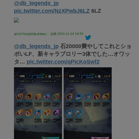
@db_legends_jp
pic.twitter.com/NzXPwbJ6LZ
6LZ
2021-11-24 16:52
@Yl2TK4Q6SBxEMeb： 吉岡
@db_legends_jp
石20000費やしてこれとショ
ボいLF、新キャラブロリー3体でした…オワッ
タ…
pic.twitter.com/qPicKoSwf2