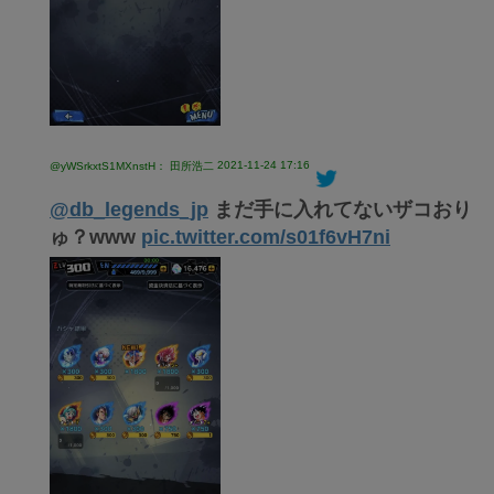
2021-11-24 17:16
@yWSrkxtS1MXnstH： 田所浩二
@db_legends_jp
まだ手に入れてないザコおり
ゅ？www
pic.twitter.com/s01f6vH7ni