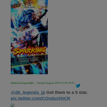
2021-11-24 16:22
@WeAreGogetaDBS： Parody Gogeta
@db_legends_jp
Got them to a 5 star.
pic.twitter.com/COnduchhCR