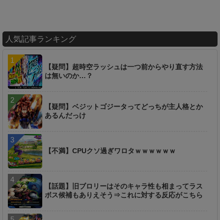
人気記事ランキング
【疑問】超時空ラッシュは一つ前からやり直す方法
は無いのか…？
【疑問】ベジットゴジータってどっちが主人格とか
あるんだっけ
【不満】CPUクソ過ぎワロタｗｗｗｗｗｗ
【話題】旧ブロリーはそのキャラ性も相まってラス
ボス候補もありえそう⇒これに対する反応がこちら