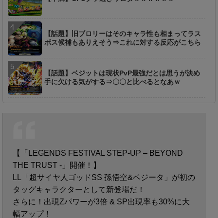
【話題】旧ブロリーはそのキャラ性も相まってラス
ボス候補もありえそう⇒これに対する反応がこちら
【話題】ベジットは現状PvP最強だとは思うが決め
手に欠ける気がする⇒〇〇と比べるとなあｗ
【「LEGENDS FESTIVAL STEP-UP – BEYOND
THE TRUST -」開催！】
LL「超サイヤ人ゴッドSS 孫悟空&ベジータ」が初の
タッグキャラクターとして新登場だ！
さらに！出現Zパワーが3倍 & SP出現率も30%に大
幅アップ！