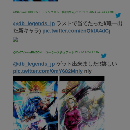
2021-11-24 17:06
@Shota40103805： トランクスルー(期間限定)ハァ⤴︎ァァ
@db_legends_jp
ラストで当てたった❗️(唯一出
た新キャラ)
pic.twitter.com/enQktA4dCj
2021-11-24 17:07
@Cv07vXwfuRhiZON： ローラースチュアート
@db_legends_jp
ゲット出来ました‼️嬉しい
pic.twitter.com/0mY682MnIy
nIy