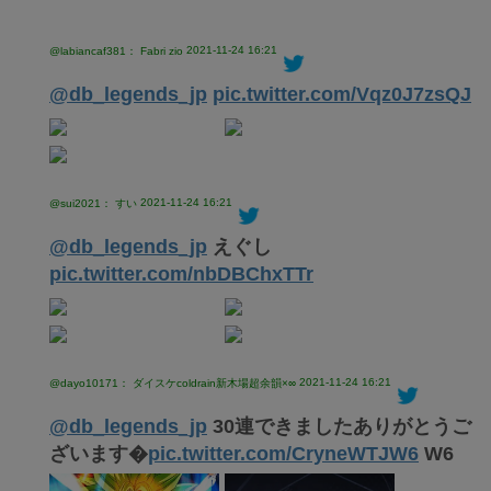
2021-11-24 16:21
@labiancaf381： Fabri zio
@db_legends_jp
pic.twitter.com/Vqz0J7zsQJ
2021-11-24 16:21
@sui2021： すい
@db_legends_jp
えぐし
pic.twitter.com/nbDBChxTTr
2021-11-24 16:21
@dayo10171： ダイスケcoldrain新木場超余韻×∞
@db_legends_jp
30連できましたありがとうご
ざいます�
pic.twitter.com/CryneWTJW6
W6