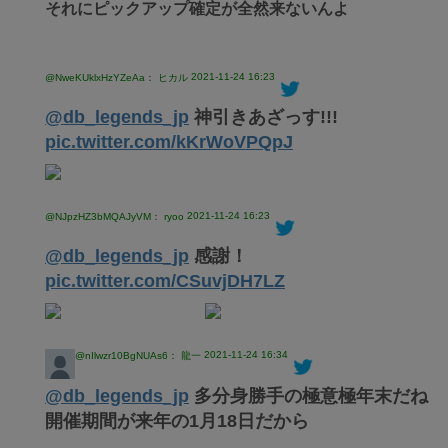
それにピックアップ確定が全然来ないんよ
2021-11-24 16:23
@NweKUklxHzYZeAa： ヒカル
@db_legends_jp
神引きあざっす!!!
pic.twitter.com/kKrWoVPQpJ
2021-11-24 16:23
@NJpzHZ3bMQAJyVM： ryoo
@db_legends_jp
感謝！
pic.twitter.com/CSuvjDH7LZ
2021-11-24 16:34
@nIlwzr10BgNUAs6： 龍一
@db_legends_jp
多分身勝手の極意極年末だね
開催期間が来年の1月18日だから