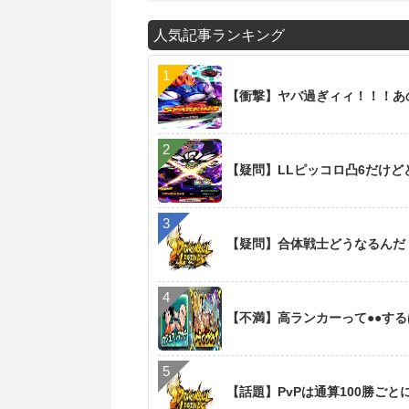
人気記事ランキング
【衝撃】ヤバ過ぎィィ！！！あの新
【疑問】LLピッコロ凸6だけど
【疑問】合体戦士どうなるんだ
【不満】高ランカーって●●す
【話題】PvPは通算100勝ご