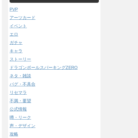
PVP
アーツカード
イベント
エロ
ガチャ
キャラ
ストーリー
ドラゴンボールスパーキングZERO
ネタ・雑談
バグ・不具合
リセマラ
不満・要望
公式情報
噂・リーク
声・デザイン
攻略