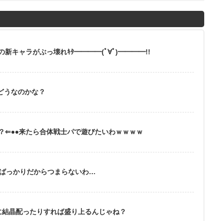
キャラがぶっ壊れｷﾀ━━━━(ﾟ∀ﾟ)━━━━!!
どうなのかな？
？⇐●●来たら合体戦士パで遊びたいわｗｗｗｗ
るばっかりだからつまらないわ…
とに結晶配ったりすれば盛り上るんじゃね？