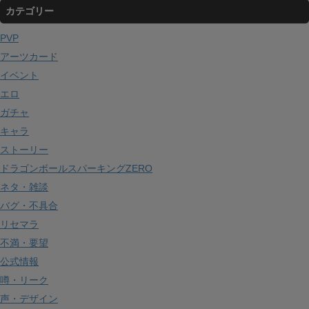
カテゴリー
カ
イ
PVP
ブ
アーツカード
イベント
エロ
ガチャ
キャラ
ストーリー
ドラゴンボールスパーキングZERO
ネタ・雑談
バグ・不具合
リセマラ
不満・要望
公式情報
噂・リーク
声・デザイン