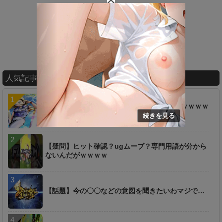
人気記事ランキング
【ネタ】あのキャラ、え●ち過ぎるんだけどｗｗｗｗ
ｗｗ
【疑問】ヒット確認？ugムーブ？専門用語が分から
ないんだがｗｗｗｗ
【話題】今の〇〇などの意図を聞きたいわマジで…