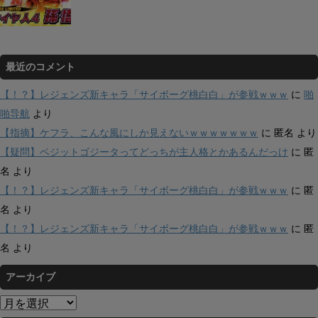
最近のコメント
【！？】レジェンズ新キャラ「サイボーグ桃白白」が参戦ｗｗｗ
に
啪
啪导航
より
【指摘】ケフラ、こんな風にしか見えないｗｗｗｗｗｗｗ
に
匿名
より
【疑問】ベジットゴジータってどっちが主人格とかあるんだっけ
に
匿
名
より
【！？】レジェンズ新キャラ「サイボーグ桃白白」が参戦ｗｗｗ
に
匿
名
より
【！？】レジェンズ新キャラ「サイボーグ桃白白」が参戦ｗｗｗ
に
匿
名
より
アーカイブ
ア
ー