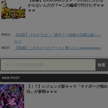
【攻略】EX5の300万ダメージの出し方が分
からないんだが？⇐この編成で行けたぞｗｗ
ｗｗ
PREV
【話題】ブロチラは〇〇過ぎて一線級の活躍は厳しい
か？
NEXT
【指摘】このキャラのブースト要らないwwwwwwww
NEW POST
【！？】レジェンズ新キャラ「サイボーグ桃白
白」が参戦ｗｗｗ