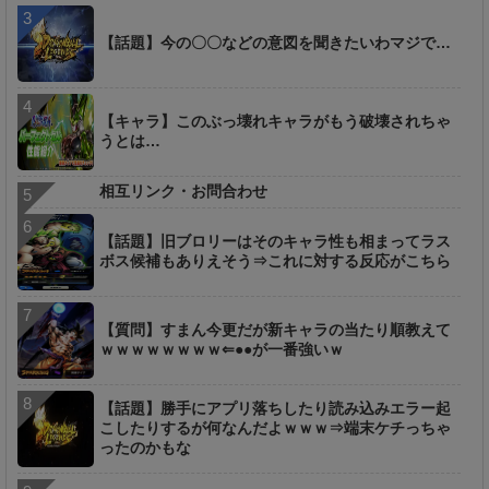
【話題】今の〇〇などの意図を聞きたいわマジで…
【キャラ】このぶっ壊れキャラがもう破壊されちゃ
うとは…
相互リンク・お問合わせ
【話題】旧ブロリーはそのキャラ性も相まってラス
ボス候補もありえそう⇒これに対する反応がこちら
【質問】すまん今更だが新キャラの当たり順教えて
ｗｗｗｗｗｗｗｗ⇐●●が一番強いｗ
【話題】勝手にアプリ落ちしたり読み込みエラー起
こしたりするが何なんだよｗｗｗ⇒端末ケチっちゃ
ったのかもな