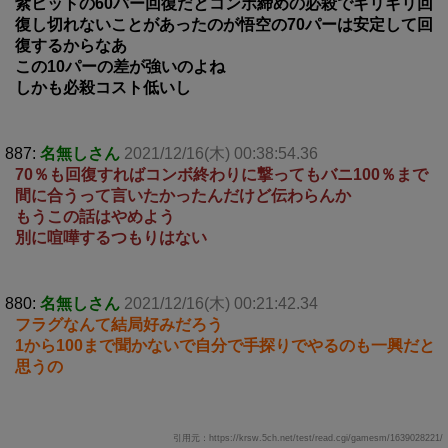
紫ヒットの60パー回復だとコンボ締めの必殺でギリギリ回
復し切れないことがあったのが悟空の70パーは安定して回
復するからなあ
この10パーの差が強いのよね
しかも必殺コスト低いし
887:
名無しさん
2021/12/16(木) 00:38:54.36
70％も回復すればコンボ終わりに撃ってもバニ100％まで
間に合うって言いたかったんだけど伝わらんか
もうこの話はやめよう
別に喧嘩するつもりはない
880:
名無しさん
2021/12/16(木) 00:21:42.34
フラグなんて結局好みだろう
1から100まで聞かないで自分で手探りでやるのも一興だと
思うの
引用元：https://krsw.5ch.net/test/read.cgi/gamesm/1639028221/