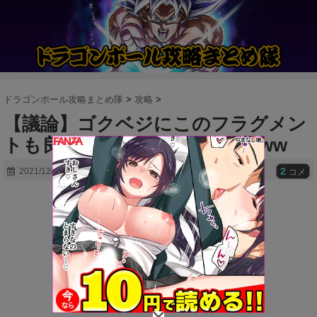
ドラゴンボール攻略まとめ隊
>
攻略
>
【議論】ゴクベジにこのフラグメン
トも良いと思うけどwwwwwwww
2
2021/12/16
コメ