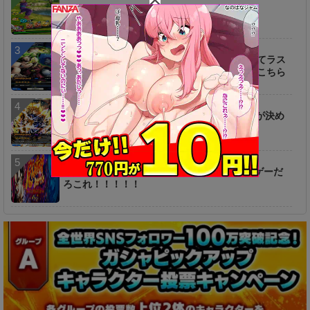
【不満】CPUクソ過ぎワロタｗｗｗｗｗｗ
【話題】旧ブロリーはそのキャラ性も相まってラス
ボス候補もありえそう⇒これに対する反応がこちら
【話題】ベジットは現状PvP最強だとは思うが決め
手に欠ける気がする⇒〇〇と比べるとなあｗ
【悲報】ベジット100勝てねぇぇぇ！！無理ゲーだ
ろこれ！！！！！