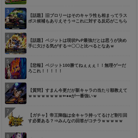
【話題】旧ブロリーはそのキャラ性も相まってラス
ボス候補もありえそう⇒これに対する反応がこちら
【話題】ベジットは現状PvP最強だとは思うが決め
手に欠ける気がする⇒〇〇と比べるとなあｗ
【悲報】ベジット100勝てねぇぇぇ！！無理ゲーだ
ろこれ！！！！！
【質問】すまん今更だが新キャラの当たり順教えて
ｗｗｗｗｗｗｗｗ⇐●●が一番強いｗ
【ガチャ】帝王降臨は全キャラ持ってるけど割引回
す必要ある？⇒みんなの回答がコチラｗｗｗｗｗ