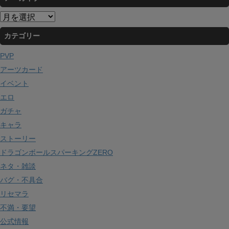
ア
ー
カテゴリー
カ
イ
PVP
ブ
アーツカード
イベント
エロ
ガチャ
キャラ
ストーリー
ドラゴンボールスパーキングZERO
ネタ・雑談
バグ・不具合
リセマラ
不満・要望
公式情報