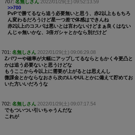
707:
名無しさん
2022/01/29(土) 09:52:13.59
>>700
PvPで勝てるなら追う必要無いと思う、赤2以上ももちろ
ん変わるだろうけど星一つ差で体感はできんね
赤2以上のコスパは悪いとは言わないけどまぁ良くはない
んじゃ無いかな、3倍ガシャとかなら別だけど
701:
名無しさん
2022/01/29(土) 09:06:29.08
Zパワーや確率が大幅にアップしてるならともかく今更凸と
かは追う必要ないと思うけどな
もうここから今以上に需要が上がるとは思えんし
微課金とかならなおさら次のLLやULとかに備えて貯めてお
いた方いいだろうな
702:
名無しさん
2022/01/29(土) 09:07:17.54
でもついつい引いちゃうんだな
これが