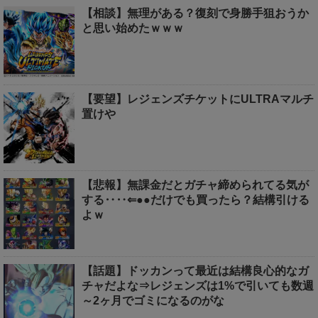
【相談】無理がある？復刻で身勝手狙おうか
と思い始めたｗｗｗ
【要望】レジェンズチケットにULTRAマルチ
置けや
【悲報】無課金だとガチャ締められてる気が
する‥‥⇐●●だけでも買ったら？結構引ける
よｗ
【話題】ドッカンって最近は結構良心的なガ
チャだよな⇒レジェンズは1%で引いても数週
～2ヶ月でゴミになるのがな