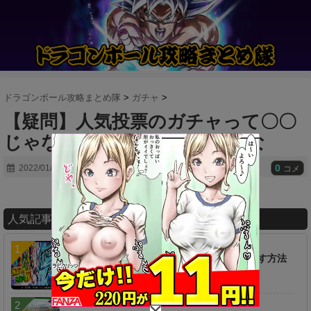
ドラゴンボール攻略まとめ隊
>
ガチャ
>
【疑問】人気投票のガチャって〇〇
じゃないと回らなさそうだよな
0
2022/01/29
コメ
人気記事ランキング
【疑問】超時空ラッシュは一つ前からやり直す方法
は無いのか…？