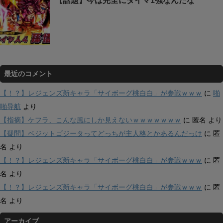
【話題】今は完全にダイマ1強なんだな
最近のコメント
【！？】レジェンズ新キャラ「サイボーグ桃白白」が参戦ｗｗｗ
に
啪
啪导航
より
【指摘】ケフラ、こんな風にしか見えないｗｗｗｗｗｗｗ
に
匿名
より
【疑問】ベジットゴジータってどっちが主人格とかあるんだっけ
に
匿
名
より
【！？】レジェンズ新キャラ「サイボーグ桃白白」が参戦ｗｗｗ
に
匿
名
より
【！？】レジェンズ新キャラ「サイボーグ桃白白」が参戦ｗｗｗ
に
匿
名
より
アーカイブ