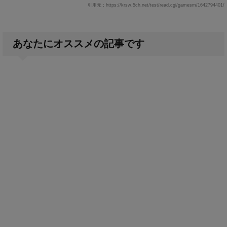
引用元：https://krsw.5ch.net/test/read.cgi/gamesm/1642794401/
あなたにオススメの記事です