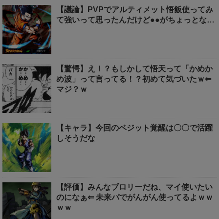
【議論】PVPでアルティメット悟飯使ってみ
て強いって思ったんだけど●●がちょっとな…
【驚愕】え！？もしかして悟天って「かめか
め波」って言ってる！？初めて気づいたｗ⇐
マジ？ｗ
【キャラ】今回のベジット覚醒は〇〇で活躍
しそうだな
【評価】みんなブロリーだね、マイ使いたい
のになぁ⇐ 未来パでがんがん使ってるよｗｗ
ｗｗ