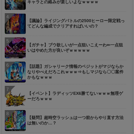
キャラとの絡みが楽しいよなｗｗｗｗ
【議論】ライジングバトルの2500ヒーロー限定戦っ
てどんな編成でクリアすればいいの？
【ガチャ】ブウ欲しいが一点狙いこえーわ⇐一点狙
いはやめた方が良いぞｗｗｗｗｗ
【話題】ガシャリーク情報のベジットがマジならか
なりやべえだろこれｗｗｗ⇒もしマジなら〇〇案件
かもなｗｗｗ
【イベント】ラディッツEX6勝てないｗｗｗ無理ゲ
ーだろｗｗｗ
【疑問】超時空ラッシュは一つ前からやり直す方法
は無いのか…？