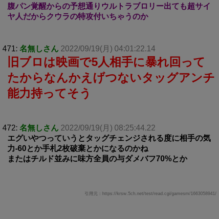
腹パン覚醒からの予想通りウルトラブロリー出ても超サイ
ヤ人だからクウラの特攻付いちゃうのか
471:
名無しさん
2022/09/19(月) 04:01:22.14
旧ブロは映画で5人相手に暴れ回って
たからなんかえげつないタッグアンチ
能力持ってそう
472:
名無しさん
2022/09/19(月) 08:25:44.22
エグいやつっていうとタッグチェンジされる度に相手の気
力-60とか手札2枚破棄とかになるのかね
またはチルド並みに味方全員の与ダメバフ70%とか
引用元：https://krsw.5ch.net/test/read.cgi/gamesm/1663058941/