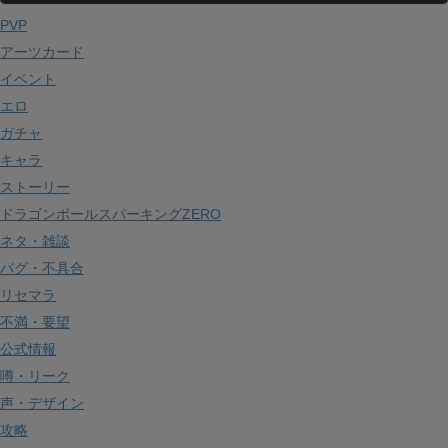
イ
PVP
ブ
アーツカード
イベント
エロ
ガチャ
キャラ
ストーリー
ドラゴンボールスパーキングZERO
ネタ・雑談
バグ・不具合
リセマラ
不満・要望
公式情報
噂・リーク
声・デザイン
攻略