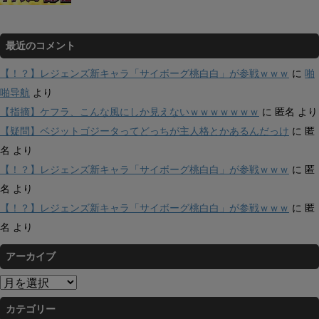
最近のコメント
【！？】レジェンズ新キャラ「サイボーグ桃白白」が参戦ｗｗｗ
に
啪
啪导航
より
【指摘】ケフラ、こんな風にしか見えないｗｗｗｗｗｗｗ
に
匿名
より
【疑問】ベジットゴジータってどっちが主人格とかあるんだっけ
に
匿
名
より
【！？】レジェンズ新キャラ「サイボーグ桃白白」が参戦ｗｗｗ
に
匿
名
より
【！？】レジェンズ新キャラ「サイボーグ桃白白」が参戦ｗｗｗ
に
匿
名
より
アーカイブ
ア
ー
カテゴリー
カ