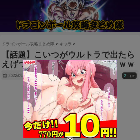
ドラゴンボール攻略まとめ隊
>
キャラ
>
【話題】こいつがウルトラで出たら
えげつない能力持ってきそうｗｗｗ
2
2022/09/19
コメ