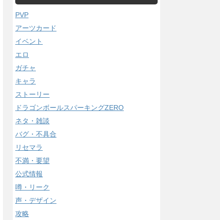
PVP
アーツカード
イベント
エロ
ガチャ
キャラ
ストーリー
ドラゴンボールスパーキングZERO
ネタ・雑談
バグ・不具合
リセマラ
不満・要望
公式情報
噂・リーク
声・デザイン
攻略