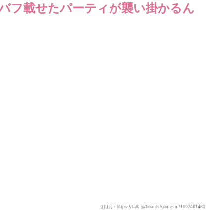
バフ載せたパーティが襲い掛かるん
引用元：https://talk.jp/boards/gamesm/1692461480