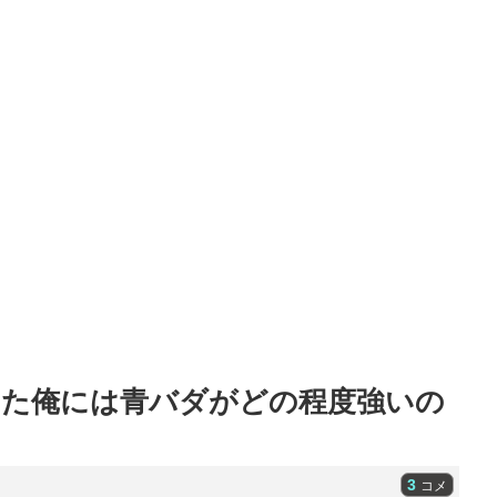
めた俺には青バダがどの程度強いの
3
コメ