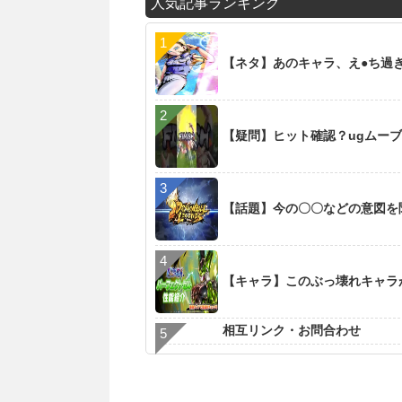
人気記事ランキング
【ネタ】あのキャラ、え●ち過
【疑問】ヒット確認？ugムー
【話題】今の〇〇などの意図を
【キャラ】このぶっ壊れキャラ
相互リンク・お問合わせ