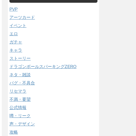
PVP
アーツカード
イベント
エロ
ガチャ
キャラ
ストーリー
ドラゴンボールスパーキングZERO
ネタ・雑談
バグ・不具合
リセマラ
不満・要望
公式情報
噂・リーク
声・デザイン
攻略