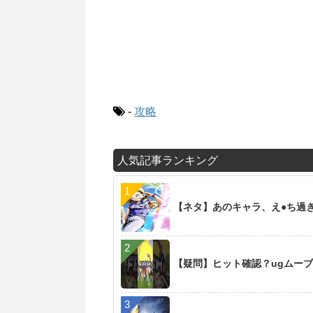
-
攻略
人気記事ランキング
【ネタ】あのキャラ、え●ち過
【疑問】ヒット確認？ugムー