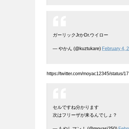
ガーリックJrかDr.ウイロー
— やかん (@kuztukare)
February 4, 
https://twitter.com/moyac12345/status
セルですね分かります
次はフリーザが来るんでしょ？
— もやしマン！ (@moyasi250)
Febr