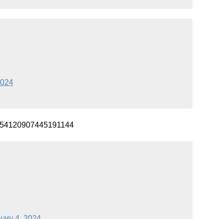
2024
/1754120907445191144
uary 4, 2024