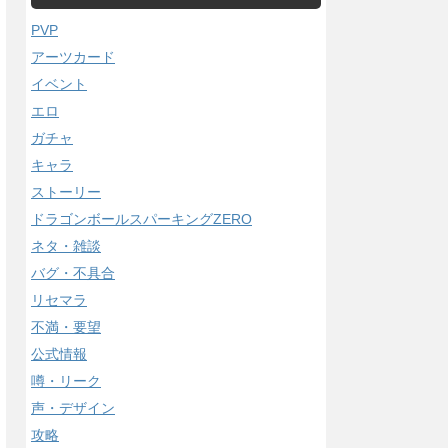
PVP
アーツカード
イベント
エロ
ガチャ
キャラ
ストーリー
ドラゴンボールスパーキングZERO
ネタ・雑談
バグ・不具合
リセマラ
不満・要望
公式情報
噂・リーク
声・デザイン
攻略