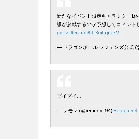
新たなイベント限定キャラクター1
誰が参戦するのか予想してコメント
pic.twitter.com/FF3mFgckzM
— ドラゴンボール レジェンズ公式 (@db_
プイプイ…
— レモン (@remonn194)
February 4