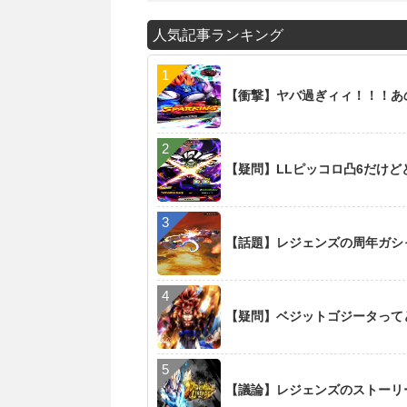
人気記事ランキング
【衝撃】ヤバ過ぎィィ！！！あの新
【疑問】LLピッコロ凸6だけど
【話題】レジェンズの周年ガシ
【疑問】ベジットゴジータって
【議論】レジェンズのストーリ