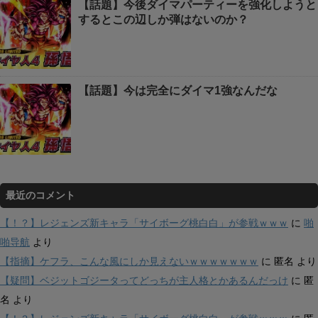
【話題】今後ダイマパーティーを強化しようと
するとこの辺しか弾はないのか？
【話題】今は完全にダイマ1強なんだな
最近のコメント
【！？】レジェンズ新キャラ「サイボーグ桃白白」が参戦ｗｗｗ
に
啪
啪导航
より
【指摘】ケフラ、こんな風にしか見えないｗｗｗｗｗｗｗ
に
匿名
より
【疑問】ベジットゴジータってどっちが主人格とかあるんだっけ
に
匿
名
より