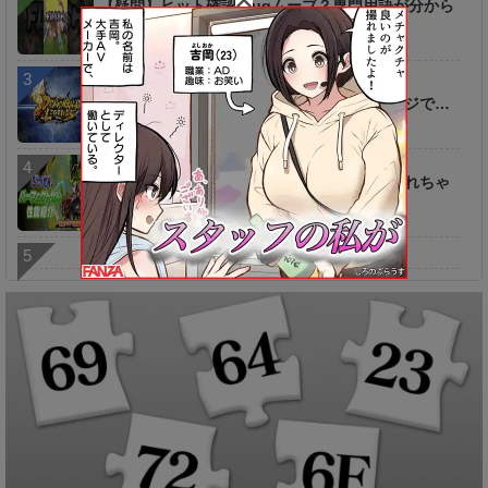
【疑問】ヒット確認？ugムーブ？専門用語が分から
ないんだがｗｗｗｗ
【話題】今の〇〇などの意図を聞きたいわマジで…
【キャラ】このぶっ壊れキャラがもう破壊されちゃ
うとは…
相互リンク・お問合わせ