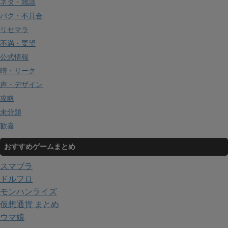
ネタ・雑談
バグ・不具合
リセマラ
不満・要望
公式情報
噂・リーク
声・デザイン
攻略
未分類
歓喜
おすすめゲームまとめ
スマブラ
ドルフロ
モンハンライズ
仮想通貨 まとめ
ウマ娘