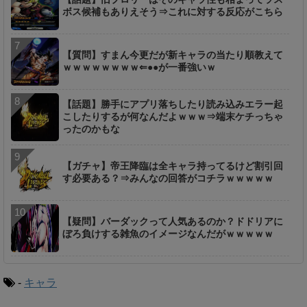
ボス候補もありえそう⇒これに対する反応がこちら
【質問】すまん今更だが新キャラの当たり順教えて
ｗｗｗｗｗｗｗｗ⇐●●が一番強いｗ
【話題】勝手にアプリ落ちしたり読み込みエラー起
こしたりするが何なんだよｗｗｗ⇒端末ケチっちゃ
ったのかもな
【ガチャ】帝王降臨は全キャラ持ってるけど割引回
す必要ある？⇒みんなの回答がコチラｗｗｗｗｗ
【疑問】バーダックって人気あるのか？ドドリアに
ぼろ負けする雑魚のイメージなんだがｗｗｗｗｗ
-
キャラ