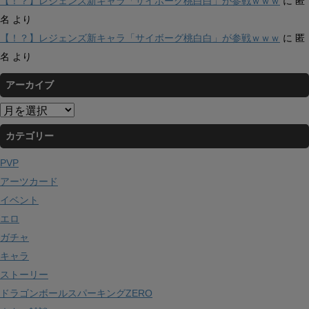
【！？】レジェンズ新キャラ「サイボーグ桃白白」が参戦ｗｗｗ
に
匿
名
より
【！？】レジェンズ新キャラ「サイボーグ桃白白」が参戦ｗｗｗ
に
匿
名
より
アーカイブ
ア
ー
カテゴリー
カ
イ
PVP
ブ
アーツカード
イベント
エロ
ガチャ
キャラ
ストーリー
ドラゴンボールスパーキングZERO