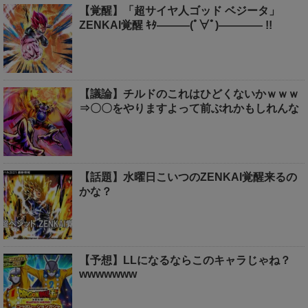
【覚醒】「超サイヤ人ゴッド ベジータ」
ZENKAI覚醒 ｷﾀ―――(ﾟ∀ﾟ)―――― !!
【議論】チルドのこれはひどくないかｗｗｗ
⇒〇〇をやりますよって前ぶれかもしれんな
【話題】水曜日こいつのZENKAI覚醒来るの
かな？
【予想】LLになるならこのキャラじゃね？
wwwwwww