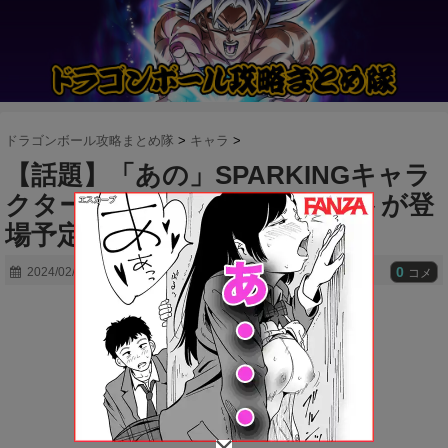
ドラゴンボール攻略まとめ隊
>
キャラ
>
【話題】「あの」SPARKINGキャラ
クターのユニークフラグメントが登
場予定！
0
2024/02/19
コメ