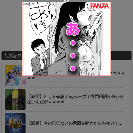
人気記事ランキング
【ネタ】あのキャラ、え●ち過ぎるんだけどｗｗｗｗ
ｗｗ
【疑問】ヒット確認？ugムーブ？専門用語が分から
ないんだがｗｗｗｗ
【話題】今の〇〇などの意図を聞きたいわマジで…