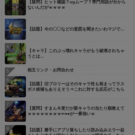
【疑問】ヒット確認？ugムーブ？専門用語が分から
ないんだがｗｗｗｗ
【話題】今の〇〇などの意図を聞きたいわマジで…
【キャラ】このぶっ壊れキャラがもう破壊されちゃ
うとは…
相互リンク・お問合わせ
【話題】旧ブロリーはそのキャラ性も相まってラス
ボス候補もありえそう⇒これに対する反応がこちら
【質問】すまん今更だが新キャラの当たり順教えて
ｗｗｗｗｗｗｗｗ⇐●●が一番強いｗ
【話題】勝手にアプリ落ちしたり読み込みエラー起