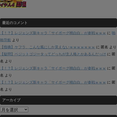
最近のコメント
【！？】レジェンズ新キャラ「サイボーグ桃白白」が参戦ｗｗｗ
に
啪
啪导航
より
【指摘】ケフラ、こんな風にしか見えないｗｗｗｗｗｗｗ
に
匿名
より
【疑問】ベジットゴジータってどっちが主人格とかあるんだっけ
に
匿
名
より
【！？】レジェンズ新キャラ「サイボーグ桃白白」が参戦ｗｗｗ
に
匿
名
より
【！？】レジェンズ新キャラ「サイボーグ桃白白」が参戦ｗｗｗ
に
匿
名
より
アーカイブ
ア
ー