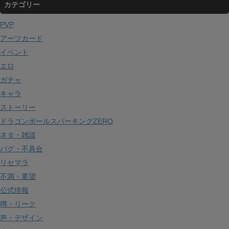
カテゴリー
カ
イ
PVP
ブ
アーツカード
イベント
エロ
ガチャ
キャラ
ストーリー
ドラゴンボールスパーキングZERO
ネタ・雑談
バグ・不具合
リセマラ
不満・要望
公式情報
噂・リーク
声・デザイン