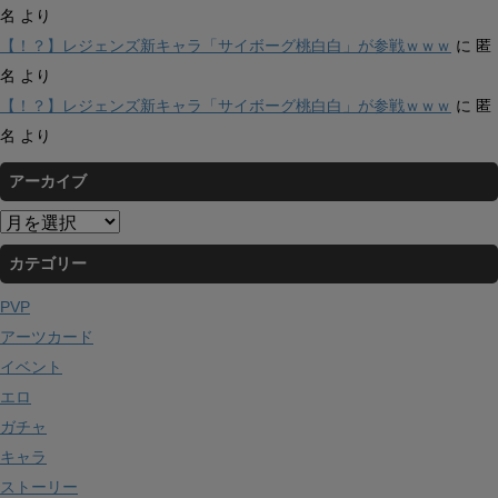
名
より
【！？】レジェンズ新キャラ「サイボーグ桃白白」が参戦ｗｗｗ
に
匿
名
より
【！？】レジェンズ新キャラ「サイボーグ桃白白」が参戦ｗｗｗ
に
匿
名
より
アーカイブ
ア
ー
カテゴリー
カ
イ
PVP
ブ
アーツカード
イベント
エロ
ガチャ
キャラ
ストーリー