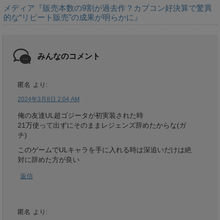
メディア『販売本数の9割が過去作？カプコン好決算で驚異
的な“リピート販売”の成果が明らかに』
みんなのコメント
匿名
より:
2024年3月8日 2:04 AM
俺の友達UL超ゴジータが初実装された時
21万使って出ずにそのままレジェンズ辞めたからな(ガ
チ)
このゲームでULキャラを手に入れる時は深追いだけは絶
対に辞めた方が良い
返信
匿名
より: