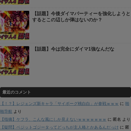
【話題】今後ダイマパーティーを強化しようと
するとこの辺しか弾はないのか？
【話題】今は完全にダイマ1強なんだな
最近のコメント
【！？】レジェンズ新キャラ「サイボーグ桃白白」が参戦ｗｗｗ
に
啪
啪导航
より
【指摘】ケフラ、こんな風にしか見えないｗｗｗｗｗｗｗ
に
匿名
より
【疑問】ベジットゴジータってどっちが主人格とかあるんだっけ
に
匿