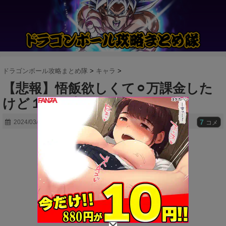
ドラゴンボール攻略まとめ隊
>
キャラ
>
【悲報】悟飯欲しくて⚪︎万課金した
けど１体も出なかった・・・。
7
2024/03/07
コメ