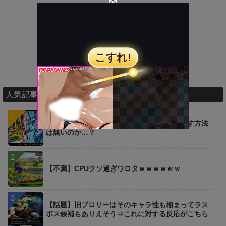
人気記事ランキング
【疑問】超時空ラッシュは一つ前からやり直す方法
は無いのか…？
【不満】CPUクソ過ぎワロタｗｗｗｗｗｗ
【話題】旧ブロリーはそのキャラ性も相まってラス
ボス候補もありえそう⇒これに対する反応がこちら