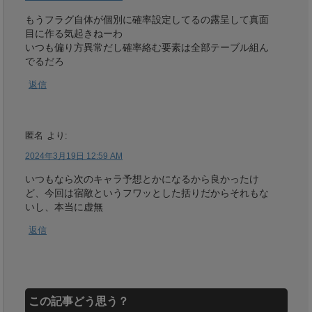
もうフラグ自体が個別に確率設定してるの露呈して真面
目に作る気起きねーわ
いつも偏り方異常だし確率絡む要素は全部テーブル組ん
でるだろ
返信
匿名
より:
2024年3月19日 12:59 AM
いつもなら次のキャラ予想とかになるから良かったけ
ど、今回は宿敵というフワッとした括りだからそれもな
いし、本当に虚無
返信
この記事どう思う？