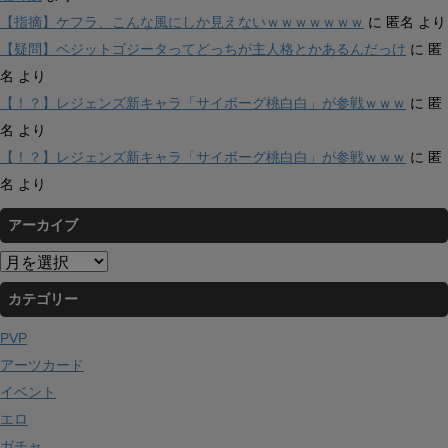
【指摘】ケフラ、こんな風にしか見えないｗｗｗｗｗｗｗ
に
匿名
より
【疑問】ベジットゴジータってどっちが主人格とかあるんだっけ
に
匿
名
より
【！？】レジェンズ新キャラ「サイボーグ桃白白」が参戦ｗｗｗ
に
匿
名
より
【！？】レジェンズ新キャラ「サイボーグ桃白白」が参戦ｗｗｗ
に
匿
名
より
アーカイブ
ア
ー
カテゴリー
カ
イ
PVP
ブ
アーツカード
イベント
エロ
ガチャ