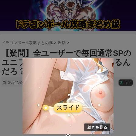
ドラゴンボール攻略まとめ隊
>
攻略
>
【疑問】全ユーザーで毎回通常SPの
ユニフラ作ってるやつは何%いるん
だろ？
2
2024/03/18
コメ