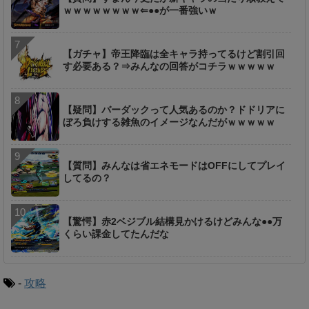
ｗｗｗｗｗｗｗｗ⇐●●が一番強いｗ
【ガチャ】帝王降臨は全キャラ持ってるけど割引回
す必要ある？⇒みんなの回答がコチラｗｗｗｗｗ
【疑問】バーダックって人気あるのか？ドドリアに
ぼろ負けする雑魚のイメージなんだがｗｗｗｗｗ
【質問】みんなは省エネモードはOFFにしてプレイ
してるの？
【驚愕】赤2ベジブル結構見かけるけどみんな●●万
くらい課金してたんだな
-
攻略