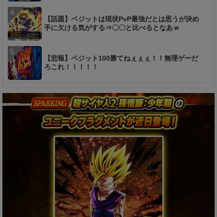
【話題】ベジットは現状PvP最強だとは思うが決め
手に欠ける気がする⇒〇〇と比べるとなあｗ
【悲報】ベジット100勝てねぇぇぇ！！無理ゲーだ
ろこれ！！！！！