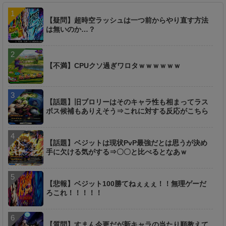
【疑問】超時空ラッシュは一つ前からやり直す方法
は無いのか…？
【不満】CPUクソ過ぎワロタｗｗｗｗｗｗ
【話題】旧ブロリーはそのキャラ性も相まってラス
ボス候補もありえそう⇒これに対する反応がこちら
【話題】ベジットは現状PvP最強だとは思うが決め
手に欠ける気がする⇒〇〇と比べるとなあｗ
【悲報】ベジット100勝てねぇぇぇ！！無理ゲーだ
ろこれ！！！！！
【質問】すまん今更だが新キャラの当たり順教えて