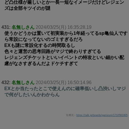
ど凸仕様が厳しいとか一長一短なイメージだけどレジェン
ズは全部キツイのが謎
431:
名無しさん
2024/03/25(月) 16:35:28.19
使うかどうかは置いて初実装から1年経ってるsp亀仙人です
ら常設になってないのゴミすぎるだろ
EXも謎に常設化するの時間取るし
色々と運営の思考回路がマジで終わりすぎてる
レジェンズチケットといいイベントの特攻といい細かい配
慮がなさすぎるんだよドケチすぎて
432:
名無しさん
2024/03/25(月) 16:50:14.96
EXとか当たったとこで使えんのに確率低いし凸渋いしマジ
で何がしたいんかわからん
引用元：
https://talk.jp/boards/gamesm/1710561905