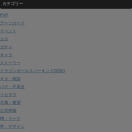
カテゴリー
カ
イ
PVP
ブ
アーツカード
イベント
エロ
ガチャ
キャラ
ストーリー
ドラゴンボールスパーキングZERO
ネタ・雑談
バグ・不具合
リセマラ
不満・要望
公式情報
噂・リーク
声・デザイン