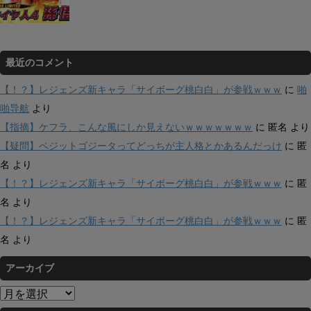
最近のコメント
【！？】レジェンズ新キャラ「サイボーグ桃白白」が参戦ｗｗｗ
に
啪
啪导航
より
【指摘】ケフラ、こんな風にしか見えないｗｗｗｗｗｗｗ
に
匿名
より
【疑問】ベジットゴジータってどっちが主人格とかあるんだっけ
に
匿
名
より
【！？】レジェンズ新キャラ「サイボーグ桃白白」が参戦ｗｗｗ
に
匿
名
より
【！？】レジェンズ新キャラ「サイボーグ桃白白」が参戦ｗｗｗ
に
匿
名
より
アーカイブ
ア
ー