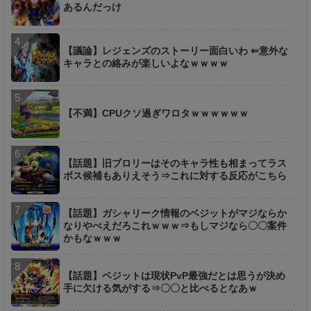
あるんだっけ
【議論】レジェンズのストーリー面白いわ ⇐意外な
キャラとの絡みが楽しいよなｗｗｗｗ
【不満】CPUクソ過ぎワロタｗｗｗｗｗｗ
【話題】旧ブロリーはそのキャラ性も相まってラス
ボス候補もありえそう⇒これに対する反応がこちら
【話題】ガシャリーク情報のベジットがマジならか
なりやべえだろこれｗｗｗ⇒もしマジなら〇〇案件
かもなｗｗｗ
【話題】ベジットは現状PvP最強だとは思うが決め
手に欠ける気がする⇒〇〇と比べるとなあｗ