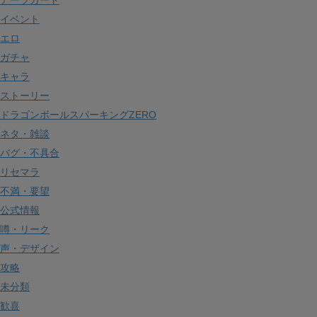
イベント
エロ
ガチャ
キャラ
ストーリー
ドラゴンボールスパーキングZERO
ネタ・雑談
バグ・不具合
リセマラ
不満・要望
公式情報
噂・リーク
声・デザイン
攻略
未分類
歓喜