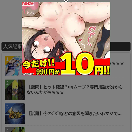
人気記事ランキング
【ネタ】あのキャラ、え●ち過ぎるんだけどｗｗｗｗ
ｗｗ
【疑問】ヒット確認？ugムーブ？専門用語が分から
ないんだがｗｗｗｗ
【話題】今の〇〇などの意図を聞きたいわマジで…