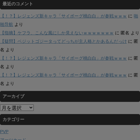
最近のコメント
【！？】レジェンズ新キャラ「サイボーグ桃白白」が参戦ｗｗｗ
に
啪
啪导航
より
【指摘】ケフラ、こんな風にしか見えないｗｗｗｗｗｗｗ
に
匿名
より
【疑問】ベジットゴジータってどっちが主人格とかあるんだっけ
に
匿
名
より
【！？】レジェンズ新キャラ「サイボーグ桃白白」が参戦ｗｗｗ
に
匿
名
より
【！？】レジェンズ新キャラ「サイボーグ桃白白」が参戦ｗｗｗ
に
匿
名
より
アーカイブ
ア
ー
カテゴリー
カ
イ
PVP
ブ
アーツカード