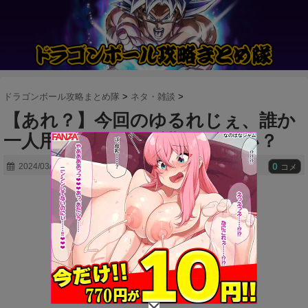
ドラゴンボール攻略まとめ隊
>
ネタ・雑談
>
【あれ？】今回のゆるれじぇ、誰か
一人用のポッドで避難してない？
0
2024/03/27
コメ