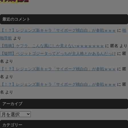
最近のコメント
【！？】レジェンズ新キャラ「サイボーグ桃白白」が参戦ｗｗｗ
に
啪
啪导航
より
【指摘】ケフラ、こんな風にしか見えないｗｗｗｗｗｗｗ
に
匿名
より
【疑問】ベジットゴジータってどっちが主人格とかあるんだっけ
に
匿
名
より
【！？】レジェンズ新キャラ「サイボーグ桃白白」が参戦ｗｗｗ
に
匿
名
より
【！？】レジェンズ新キャラ「サイボーグ桃白白」が参戦ｗｗｗ
に
匿
名
より
アーカイブ
ア
ー
カテゴリー
カ