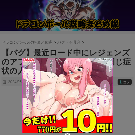
ドラゴンボール攻略まとめ隊
>
バグ・不具合
>
【バグ】最近ロード中にレジェンズ
のアプリ落ちたりするんだが同じ症
状の人おらん？
1
2024/05/28
コメ