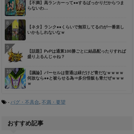
【不満】高ランカーって●●するばっかりだからつま
らないわ…
【ネタ】ランク●●くらいで無双してるのが一番楽し
いかもしれないなｗ
【話題】PvPは通算100勝ごとに結晶配ったりすれば
盛り上るんじゃね？
【議論】パーセルは普通は緑だけど青だなｗｗｗｗ
何故なら●●と被らせる為⇒多分悟飯も青だぜｗｗｗ
ｗ
-
バグ・不具合
,
不満・要望
おすすめ記事