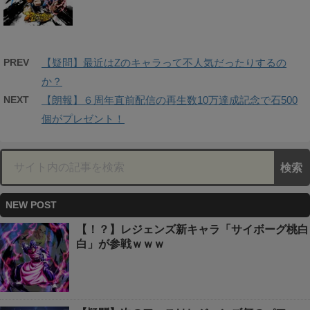
PREV
【疑問】最近はZのキャラって不人気だったりするの
か？
NEXT
【朗報】６周年直前配信の再生数10万達成記念で石500
個がプレゼント！
NEW POST
【！？】レジェンズ新キャラ「サイボーグ桃白
白」が参戦ｗｗｗ