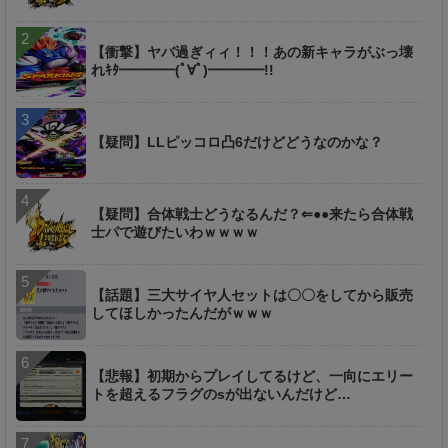
【衝撃】ヤバ過ぎィィ！！！あの新キャラがぶっ壊
れｷﾀ━━━━(ﾟ∀ﾟ)━━━━!!
【疑問】LLピッコロ凸6だけどどうなのかな？
【疑問】合体戦士どうなるんだ？⇐●●来たら合体戦
士パで遊びたいわｗｗｗｗ
【話題】三大サイヤ人セットは〇〇をしてから販売
してほしかったんだがｗｗｗ
【悲報】初期からプレイしてるけど、一向にエリー
トを超えるフラグのsが出ないんだけど…