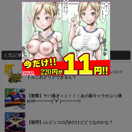
人気記事ランキング
【疑問】ずっと放置してたけどセルのチャレンジバ
トルこれクリアできるん？
【衝撃】ヤバ過ぎィィ！！！あの新キャラがぶっ壊
れｷﾀ━━━━(ﾟ∀ﾟ)━━━━!!
【疑問】LLピッコロ凸6だけどどうなのかな？