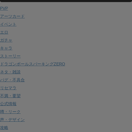
イ
PVP
ブ
アーツカード
イベント
エロ
ガチャ
キャラ
ストーリー
ドラゴンボールスパーキングZERO
ネタ・雑談
バグ・不具合
リセマラ
不満・要望
公式情報
噂・リーク
声・デザイン
攻略