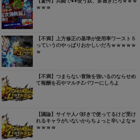
【驚愕】共闘で●●使う奴、多過ぎだろｗｗｗ
ｗｗｗ
【不満】上方修正の基準が使用率ワースト５
っていうのやっぱりおかしいだろｗｗｗｗｗ
ｗ
【不満】つまらない冒険を強いるのならせめ
て報酬を石やマルチZパワーにしろよ
【議論】サイヤ人パ好きで使ってるけど受け
れるキャラがいないからちょっと辛いよなｗ
ｗｗｗｗ