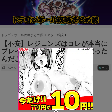
ドラゴンボール攻略まとめ隊
>
ネタ・雑談
>
【不安】レジェンズはコレが本当に
プレイヤー離れを起こす原因だった
んだよな
4
2024/07/23
コメ