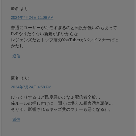
匿名
より:
2024年7月24日 11:06 AM
普通にユーザーがキモすぎるのと民度が低いのもあって
PvPやりたくない新規が多いからな
レジェンズだとトップ層のYouTuberがバッドマナーばっ
かだし
返信
匿名
より:
2024年7月24日 4:58 PM
びっくりするほど民度悪いよなぁ配信者全般…
俺ルールの押し付けに、聞くに堪えん暴言汚言罵倒…
そりゃ、影響されるキッズ共のマナーも悪くなるわ。
返信