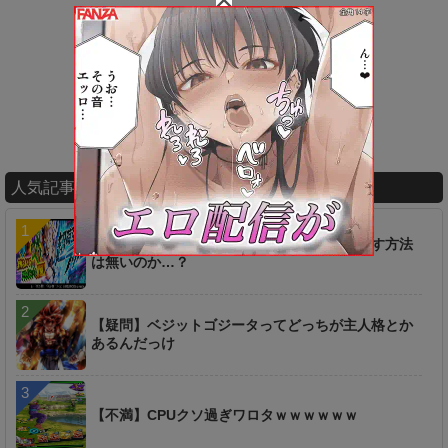
人気記事ランキング
【疑問】超時空ラッシュは一つ前からやり直す方法
は無いのか…？
【疑問】ベジットゴジータってどっちが主人格とか
あるんだっけ
【不満】CPUクソ過ぎワロタｗｗｗｗｗｗ