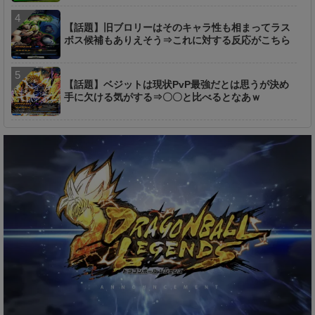
【話題】旧ブロリーはそのキャラ性も相まってラス
ボス候補もありえそう⇒これに対する反応がこちら
【話題】ベジットは現状PvP最強だとは思うが決め
手に欠ける気がする⇒〇〇と比べるとなあｗ