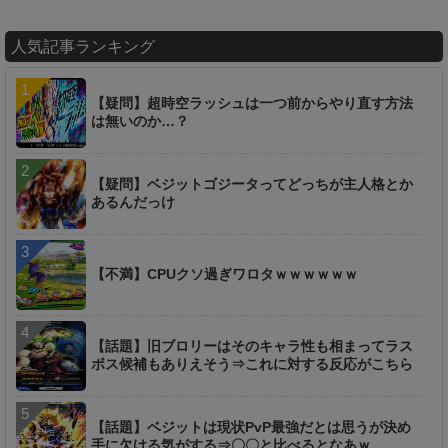
人気記事ランキング
【疑問】超時空ラッシュは一つ前からやり直す方法
は無いのか…？
【疑問】ベジットゴジータってどっちが主人格とか
あるんだっけ
【不満】CPUクソ過ぎワロタｗｗｗｗｗｗ
【話題】旧ブロリーはそのキャラ性も相まってラス
ボス候補もありえそう⇒これに対する反応がこちら
【話題】ベジットは現状PvP最強だとは思うが決め
手に欠ける気がする⇒〇〇と比べるとなあｗ