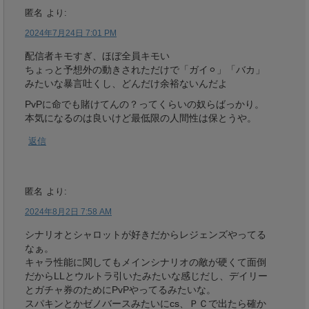
匿名
より:
2024年7月24日 7:01 PM
配信者キモすぎ、ほぼ全員キモい
ちょっと予想外の動きされただけで「ガイ⚪︎」「バカ」
みたいな暴言吐くし、どんだけ余裕ないんだよ
PvPに命でも賭けてんの？ってくらいの奴らばっかり。
本気になるのは良いけど最低限の人間性は保とうや。
返信
匿名
より:
2024年8月2日 7:58 AM
シナリオとシャロットが好きだからレジェンズやってる
なぁ。
キャラ性能に関してもメインシナリオの敵が硬くて面倒
だからLLとウルトラ引いたみたいな感じだし、デイリー
とガチャ券のためにPvPやってるみたいな。
スパキンとかゼノバースみたいにcs、ＰＣで出たら確か