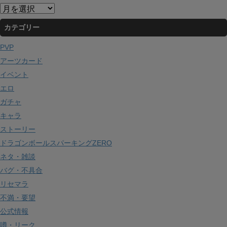
ア
ー
カテゴリー
カ
イ
PVP
ブ
アーツカード
イベント
エロ
ガチャ
キャラ
ストーリー
ドラゴンボールスパーキングZERO
ネタ・雑談
バグ・不具合
リセマラ
不満・要望
公式情報
噂・リーク