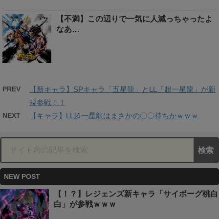
【不満】この辺りで一気に人減っちゃったよ
なあ…
PREV
【新キャラ】SPキャラ「五星龍」とLL「超一星龍」が新
規参戦！！
NEXT
【キャラ】LL超一星龍はまさかの〇〇持ちかｗｗｗ
NEW POST
【！？】レジェンズ新キャラ「サイボーグ桃白
白」が参戦ｗｗｗ