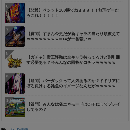
【悲報】ベジット100勝てねぇぇぇ！！無理ゲーだ
ろこれ！！！！！
【質問】すまん今更だが新キャラの当たり順教えて
ｗｗｗｗｗｗｗｗ⇐●●が一番強いｗ
【ガチャ】帝王降臨は全キャラ持ってるけど割引回
す必要ある？⇒みんなの回答がコチラｗｗｗｗｗ
【疑問】バーダックって人気あるのか？ドドリアに
ぼろ負けする雑魚のイメージなんだがｗｗｗｗｗ
【質問】みんなは省エネモードはOFFにしてプレイ
してるの？