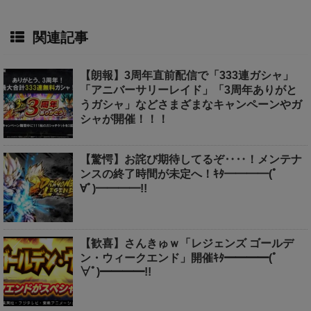
関連記事
【朗報】3周年直前配信で「333連ガシャ」
「アニバーサリーレイド」「3周年ありがと
うガシャ」などさまざまなキャンペーンやガ
シャが開催！！！
【驚愕】お詫び期待してるぞ‥‥！メンテナ
ンスの終了時間が未定へ！ｷﾀ━━━━(ﾟ
∀ﾟ)━━━━!!
【歓喜】さんきゅｗ「レジェンズ ゴールデ
ン・ウィークエンド」開催ｷﾀ━━━━(ﾟ
∀ﾟ)━━━━!!