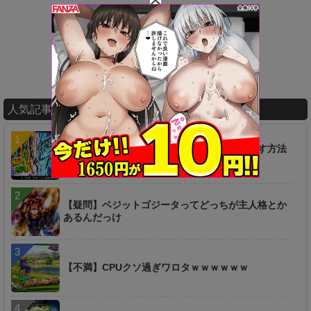
人気記事ランキング
【疑問】超時空ラッシュは一つ前からやり直す方法
は無いのか…？
【疑問】ベジットゴジータってどっちが主人格とか
あるんだっけ
【不満】CPUクソ過ぎワロタｗｗｗｗｗｗ