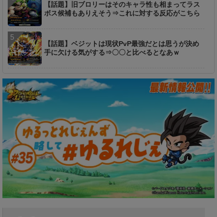
【話題】旧ブロリーはそのキャラ性も相まってラス
ボス候補もありえそう⇒これに対する反応がこちら
【話題】ベジットは現状PvP最強だとは思うが決め
手に欠ける気がする⇒〇〇と比べるとなあｗ