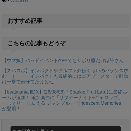
-
公式情報
おすすめ記事
こちらの記事もどうぞ
【ウマ娘】バッドイベントの中でもサボり癖だけは許さん
【スパロボ】インパクトやアルファ外伝くらいのバランス求
む！！ → インパクトも最終的にはコアブースターで雑魚
は一撃で倒せてたけどね
【beatmania IIDX】(26/08/06)「Sparkle Fruit Lab.｣に最終ル
ームが追加！ 追加楽曲に「サタデーナイト⭐︎ギャロップ」
「じぇりー じゅえる ジャングル」「Iridescent Memories」
が登場！！