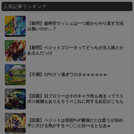
人気記事ランキング
【疑問】超時空ラッシュは一つ前からやり直す方法
は無いのか…？
【疑問】ベジットゴジータってどっちが主人格とか
あるんだっけ
【不満】CPUクソ過ぎワロタｗｗｗｗｗｗ
【話題】旧ブロリーはそのキャラ性も相まってラス
ボス候補もありえそう⇒これに対する反応がこちら
【話題】ベジットは現状PvP最強だとは思うが決め
手に欠ける気がする⇒〇〇と比べるとなあｗ