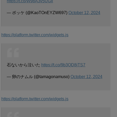
https://t.co/W98A3v5UGx
— ポッケ (@KaoTOnEYZW697)
October 12, 2024
https://platform.twitter.com/widgets.js
石ないから泣いた
https://t.co/9b3QD8jTS7
— 卵のナムル (@tamagonamuso)
October 12, 2024
https://platform.twitter.com/widgets.js