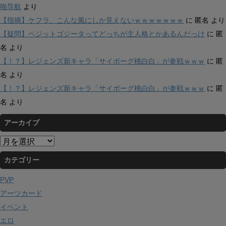
啪导航
より
【指摘】ケフラ、こんな風にしか見えないｗｗｗｗｗｗｗ
に
匿名
より
【疑問】ベジットゴジータってどっちが主人格とかあるんだっけ
に
匿
名
より
【！？】レジェンズ新キャラ「サイボーグ桃白白」が参戦ｗｗｗ
に
匿
名
より
【！？】レジェンズ新キャラ「サイボーグ桃白白」が参戦ｗｗｗ
に
匿
名
より
アーカイブ
ア
ー
カテゴリー
カ
イ
PVP
ブ
アーツカード
イベント
エロ