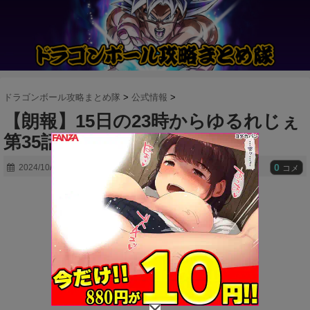
ドラゴンボール攻略まとめ隊
>
公式情報
>
【朗報】15日の23時からゆるれじぇ
第35話が配信！！
0
2024/10/12
コメ