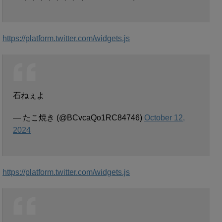
https://platform.twitter.com/widgets.js
石ねぇよ
— たこ焼き (@BCvcaQo1RC84746)
October 12,
2024
https://platform.twitter.com/widgets.js