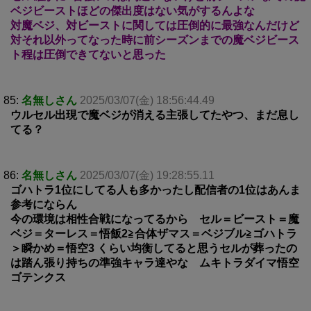
ベジビーストほどの傑出度はない気がするんよな
対魔ベジ、対ビーストに関しては圧倒的に最強なんだけど
対それ以外ってなった時に前シーズンまでの魔ベジビース
ト程は圧倒できてないと思った
85:
名無しさん
2025/03/07(金) 18:56:44.49
ウルセル出現で魔ベジが消える主張してたやつ、まだ息し
てる？
86:
名無しさん
2025/03/07(金) 19:28:55.11
ゴハトラ1位にしてる人も多かったし配信者の1位はあんま
参考にならん
今の環境は相性合戦になってるから セル＝ビースト＝魔
ベジ＝ターレス＝悟飯2≧合体ザマス＝ベジブル≧ゴハトラ
＞瞬かめ＝悟空3 くらい均衡してると思うセルが葬ったの
は踏ん張り持ちの準強キャラ達やな ムキトラダイマ悟空
ゴテンクス