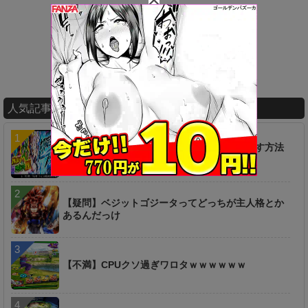
人気記事ランキング
【疑問】超時空ラッシュは一つ前からやり直す方法
は無いのか…？
【疑問】ベジットゴジータってどっちが主人格とか
あるんだっけ
【不満】CPUクソ過ぎワロタｗｗｗｗｗｗ