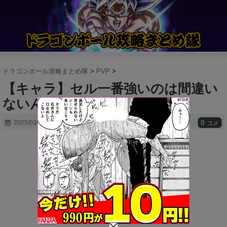
ドラゴンボール攻略まとめ隊
>
PVP
>
【キャラ】セル一番強いのは間違い
ないんだけどな…
0
2025/03/08
コメ