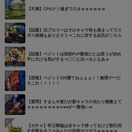
【不満】CPUクソ過ぎワロタｗｗｗｗｗｗ
【話題】旧ブロリーはそのキャラ性も相まってラス
ボス候補もありえそう⇒これに対する反応がこちら
【話題】ベジットは現状PvP最強だとは思うが決め
手に欠ける気がする⇒〇〇と比べるとなあｗ
【悲報】ベジット100勝てねぇぇぇ！！無理ゲーだ
ろこれ！！！！！
【質問】すまん今更だが新キャラの当たり順教えて
ｗｗｗｗｗｗｗｗ⇐●●が一番強いｗ
【ガチャ】帝王降臨は全キャラ持ってるけど割引回
す必要ある？⇒みんなの回答がコチラｗｗｗｗｗ