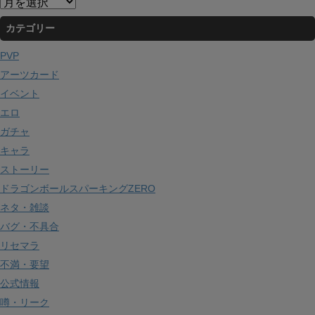
ア
ー
カテゴリー
カ
イ
PVP
ブ
アーツカード
イベント
エロ
ガチャ
キャラ
ストーリー
ドラゴンボールスパーキングZERO
ネタ・雑談
バグ・不具合
リセマラ
不満・要望
公式情報
噂・リーク