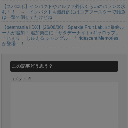
【スパロボ】インパクトやアルファ外伝くらいのバランス求
む！！ → インパクトも最終的にはコアブースターで雑魚
は一撃で倒せてたけどね
【beatmania IIDX】(26/08/06)「Sparkle Fruit Lab.｣に最終ル
ームが追加！ 追加楽曲に「サタデーナイト⭐︎ギャロップ」
「じぇりー じゅえる ジャングル」「Iridescent Memories」
が登場！！
この記事どう思う？
コメント
※