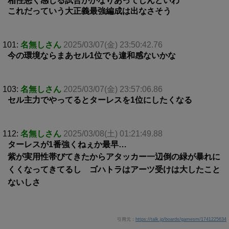
相性悪く感じる試合がかなりあってしんどいわ
これだっていう大正義最強編成は出なさそう
101:
名無しさん
2025/03/07(金) 23:50:42.76
今の環境ならまあセル1位でも違和感ないかな
103:
名無しさん
2025/03/07(金) 23:57:06.86
セル主力でやってるとターレスを1位にしたくなる
112:
名無しさん
2025/03/08(土) 01:21:49.88
ターレスが1番強くねぇか最早…
紫が実用性帯びてきたからアタッカー一辺倒の緑が暴れに
くくなってきてるし ゴハトラはアーツ受けは大したこと
ないしさ
引用元：
https://talk.jp/boards/gamesm/1741225634