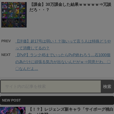
【課金】30万課金した結果ｗｗｗｗｗ⇒冗談
だろ・・？
PREV
【評価】超17号は弱い！？強いって言う人は特殊どうや
って消費してるの？
NEXT
【PvP】ランク45までいったらPvP終わろう…石1000個
の為だけに頑張る気力が出ないんだがｗ⇒同意だわ、〇
〇なんだよ…
NEW POST
【！？】レジェンズ新キャラ「サイボーグ桃白