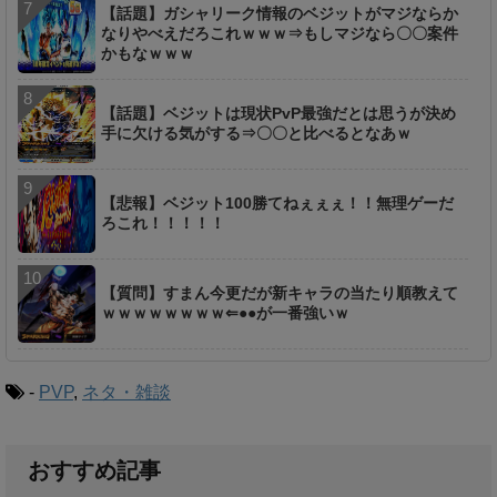
【話題】ガシャリーク情報のベジットがマジならか
なりやべえだろこれｗｗｗ⇒もしマジなら〇〇案件
かもなｗｗｗ
【話題】ベジットは現状PvP最強だとは思うが決め
手に欠ける気がする⇒〇〇と比べるとなあｗ
【悲報】ベジット100勝てねぇぇぇ！！無理ゲーだ
ろこれ！！！！！
【質問】すまん今更だが新キャラの当たり順教えて
ｗｗｗｗｗｗｗｗ⇐●●が一番強いｗ
-
PVP
,
ネタ・雑談
おすすめ記事