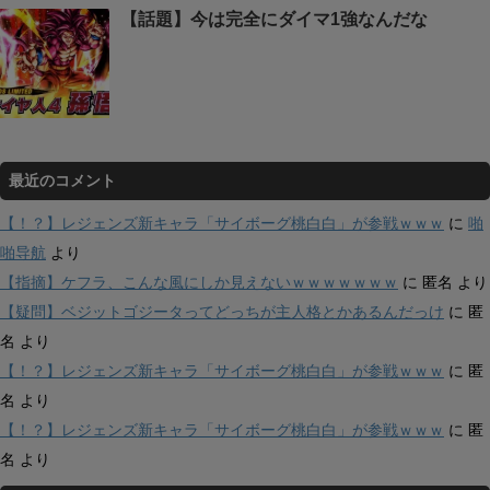
【話題】今は完全にダイマ1強なんだな
最近のコメント
【！？】レジェンズ新キャラ「サイボーグ桃白白」が参戦ｗｗｗ
に
啪
啪导航
より
【指摘】ケフラ、こんな風にしか見えないｗｗｗｗｗｗｗ
に
匿名
より
【疑問】ベジットゴジータってどっちが主人格とかあるんだっけ
に
匿
名
より
【！？】レジェンズ新キャラ「サイボーグ桃白白」が参戦ｗｗｗ
に
匿
名
より
【！？】レジェンズ新キャラ「サイボーグ桃白白」が参戦ｗｗｗ
に
匿
名
より