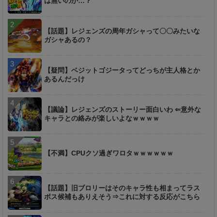
は無いのか…？
【話題】レジェンズの周年ガシャって〇〇みたいな
ガシャあるの？
【疑問】ベジットゴジータってどっちが主人格とか
あるんだっけ
【議論】レジェンズのストーリー面白いわ ⇐意外な
キャラとの絡みが楽しいよなｗｗｗｗ
【不満】CPUクソ過ぎワロタｗｗｗｗｗｗ
【話題】旧ブロリーはそのキャラ性も相まってラス
ボス候補もありえそう⇒これに対する反応がこちら