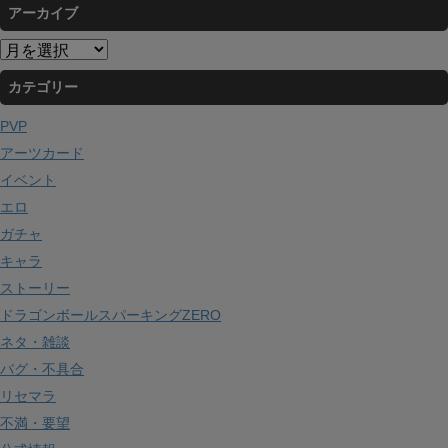
アーカイブ
ア
ー
カテゴリー
カ
イ
PVP
ブ
アーツカード
イベント
エロ
ガチャ
キャラ
ストーリー
ドラゴンボールスパーキングZERO
ネタ・雑談
バグ・不具合
リセマラ
不満・要望