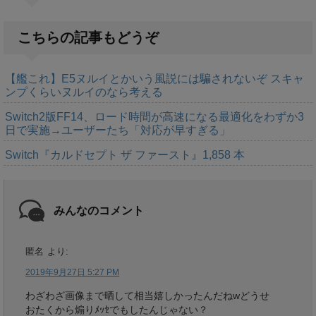
こちらの記事もどうぞ
【艦これ】E5ヌルイとかいう風説には騙されないぞ スキャ
ンプくらいヌルイのなら考える
Switch2版FF14、ロード時間が高速になる最適化をわずか3
日で実施→ユーザーたち「対応が早すぎる」
Switch『カルドセプト ザ ファースト』1,858 本
みんなのコメント
匿名
より:
2019年9月27日 5:27 PM
わざわざ画像まで晒して相当嬉しかったんだねwどうせ
おたくから煽りﾒｯｾでもしたんじゃない？