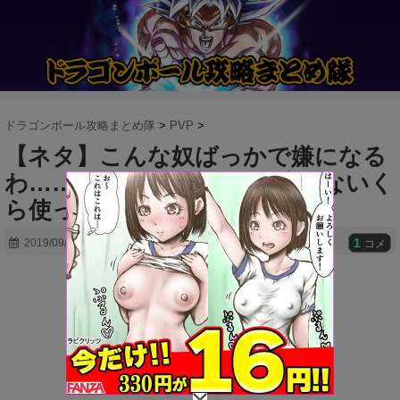
ドラゴンボール攻略まとめ隊
>
PVP
>
【ネタ】こんな奴ばっかで嫌になる
わ……⇐超ベジット5凸は凄いないく
ら使ったんだ？ｗｗｗｗ
1
2019/09/27
コメ