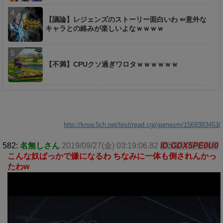
【議論】レジェンズのストーリー面白いわ ⇐意外な
キャラとの絡みが楽しいよなｗｗｗｗ
【不満】CPUクソ過ぎワロタｗｗｗｗｗｗ
http://krsw.5ch.net/test/read.cgi/gamesm/1569383453/
582:
名無しさん
2019/09/27(金) 03:19:06.82
ID:GDX5PE0U0
こんな奴ばっかで嫌になるわ ちなみに一体も倒されんかっ
たわw