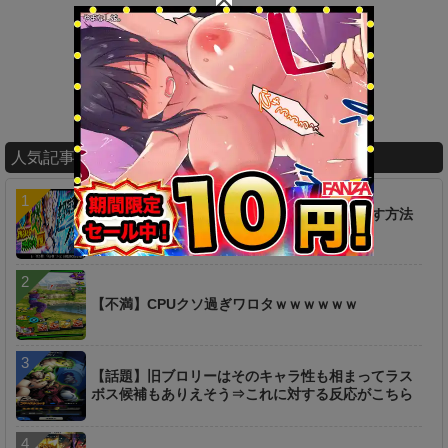
人気記事ランキング
【疑問】超時空ラッシュは一つ前からやり直す方法
は無いのか…？
【不満】CPUクソ過ぎワロタｗｗｗｗｗｗ
【話題】旧ブロリーはそのキャラ性も相まってラス
ボス候補もありえそう⇒これに対する反応がこちら