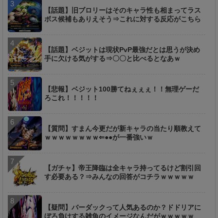
【話題】旧ブロリーはそのキャラ性も相まってラス
ボス候補もありえそう⇒これに対する反応がこちら
【話題】ベジットは現状PvP最強だとは思うが決め
手に欠ける気がする⇒〇〇と比べるとなあｗ
【悲報】ベジット100勝てねぇぇぇ！！無理ゲーだ
ろこれ！！！！！
【質問】すまん今更だが新キャラの当たり順教えて
ｗｗｗｗｗｗｗｗ⇐●●が一番強いｗ
【ガチャ】帝王降臨は全キャラ持ってるけど割引回
す必要ある？⇒みんなの回答がコチラｗｗｗｗｗ
【疑問】バーダックって人気あるのか？ドドリアに
ぼろ負けする雑魚のイメージなんだがｗｗｗｗｗ