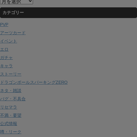
ア
ー
カテゴリー
カ
イ
PVP
ブ
アーツカード
イベント
エロ
ガチャ
キャラ
ストーリー
ドラゴンボールスパーキングZERO
ネタ・雑談
バグ・不具合
リセマラ
不満・要望
公式情報
噂・リーク