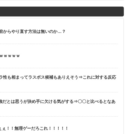
前からやり直す方法は無いのか…？
ｗｗｗｗｗｗ
ラ性も相まってラスボス候補もありえそう⇒これに対する反応
最強だとは思うが決め手に欠ける気がする⇒〇〇と比べるとなあ
ぇぇぇ！！無理ゲーだろこれ！！！！！