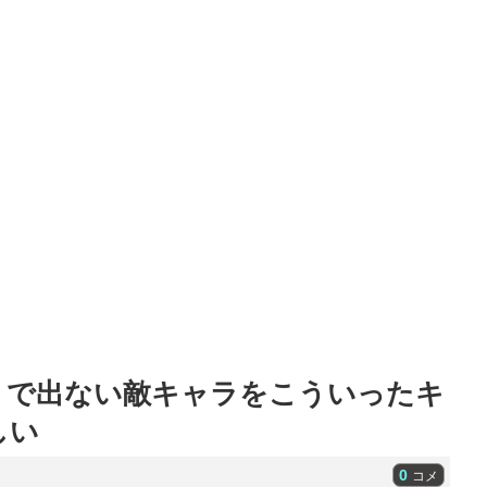
うで出ない敵キャラをこういったキ
しい
0
コメ