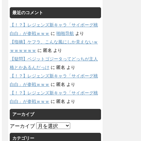
最近のコメント
【！？】レジェンズ新キャラ「サイボーグ桃
白白」が参戦ｗｗｗ
に
啪啪导航
より
【指摘】ケフラ、こんな風にしか見えないｗ
ｗｗｗｗｗｗ
に
匿名
より
【疑問】ベジットゴジータってどっちが主人
格とかあるんだっけ
に
匿名
より
【！？】レジェンズ新キャラ「サイボーグ桃
白白」が参戦ｗｗｗ
に
匿名
より
【！？】レジェンズ新キャラ「サイボーグ桃
白白」が参戦ｗｗｗ
に
匿名
より
アーカイブ
アーカイブ
カテゴリー