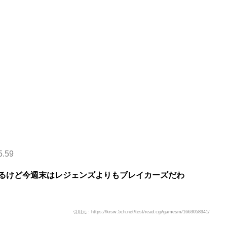
5.59
るけど今週末はレジェンズよりもブレイカーズだわ
引用元：https://krsw.5ch.net/test/read.cgi/gamesm/1663058941/