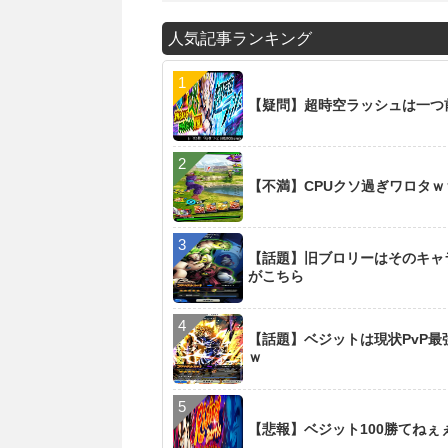
人気記事ランキング
【疑問】超時空ラッシュは一つ
【不満】CPUクソ過ぎワロタ
【話題】旧ブロリーはそのキャ
がこちら
【話題】ベジットは現状PvP
ｗ
【悲報】ベジット100勝てね