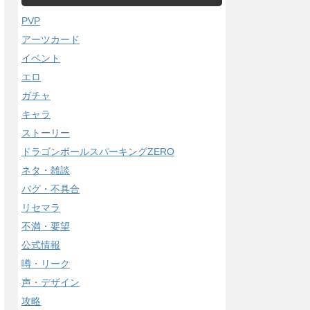
PVP
アーツカード
イベント
エロ
ガチャ
キャラ
ストーリー
ドラゴンボールスパーキングZERO
ネタ・雑談
バグ・不具合
リセマラ
不満・要望
公式情報
噂・リーク
声・デザイン
攻略