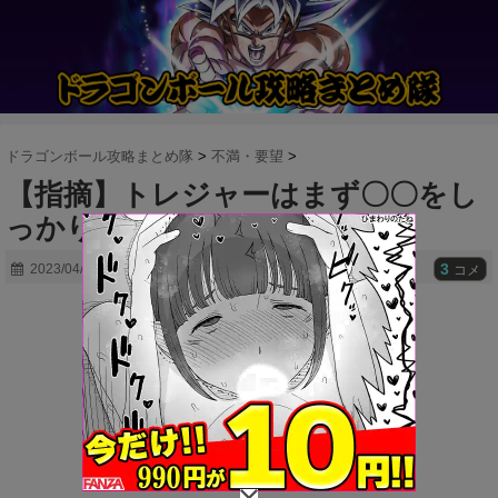
ドラゴンボール攻略まとめ隊
>
不満・要望
>
【指摘】トレジャーはまず〇〇をし
っかりしろよ！！
3
2023/04/06
コメ