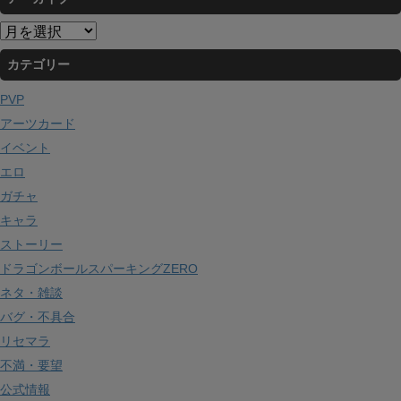
ア
ー
カテゴリー
カ
イ
PVP
ブ
アーツカード
イベント
エロ
ガチャ
キャラ
ストーリー
ドラゴンボールスパーキングZERO
ネタ・雑談
バグ・不具合
リセマラ
不満・要望
公式情報