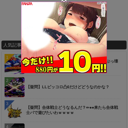
人気記事ランキング
【衝撃】ヤバ過ぎィィ！！！あの新キャラがぶっ壊
れｷﾀ━━━━(ﾟ∀ﾟ)━━━━!!
【疑問】LLピッコロ凸6だけどどうなのかな？
【疑問】合体戦士どうなるんだ？⇐●●来たら合体戦
士パで遊びたいわｗｗｗｗ