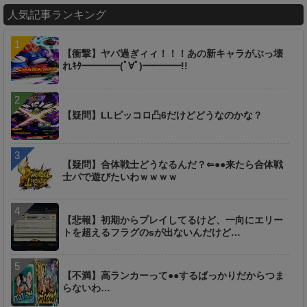
人気記事ランキング
【衝撃】ヤバ過ぎィィ！！！あの新キャラがぶっ壊
れｷﾀ━━━━(ﾟ∀ﾟ)━━━━!!
【疑問】LLピッコロ凸6だけどどうなのかな？
【疑問】合体戦士どうなるんだ？⇐●●来たら合体戦
士パで遊びたいわｗｗｗｗ
【悲報】初期からプレイしてるけど、一向にエリー
トを超えるフラグのsが出ないんだけど…
【不満】高ランカーって●●するばっかりだからつま
らないわ…