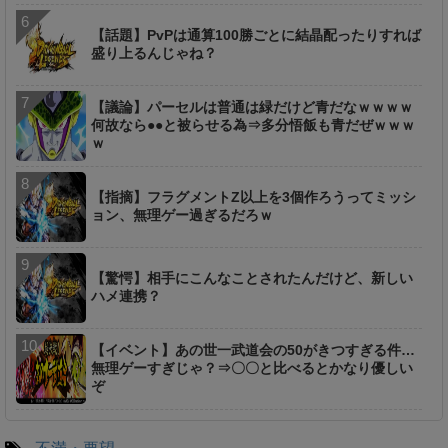
【話題】PvPは通算100勝ごとに結晶配ったりすれば
盛り上るんじゃね？
【議論】パーセルは普通は緑だけど青だなｗｗｗｗ
何故なら●●と被らせる為⇒多分悟飯も青だぜｗｗｗ
ｗ
【指摘】フラグメントZ以上を3個作ろうってミッシ
ョン、無理ゲー過ぎるだろｗ
【驚愕】相手にこんなことされたんだけど、新しい
ハメ連携？
【イベント】あの世一武道会の50がきつすぎる件…
無理ゲーすぎじゃ？⇒〇〇と比べるとかなり優しい
ぞ