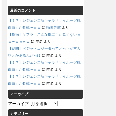
最近のコメント
【！？】レジェンズ新キャラ「サイボーグ桃
白白」が参戦ｗｗｗ
に
啪啪导航
より
【指摘】ケフラ、こんな風にしか見えないｗ
ｗｗｗｗｗｗ
に
匿名
より
【疑問】ベジットゴジータってどっちが主人
格とかあるんだっけ
に
匿名
より
【！？】レジェンズ新キャラ「サイボーグ桃
白白」が参戦ｗｗｗ
に
匿名
より
【！？】レジェンズ新キャラ「サイボーグ桃
白白」が参戦ｗｗｗ
に
匿名
より
アーカイブ
アーカイブ
カテゴリー