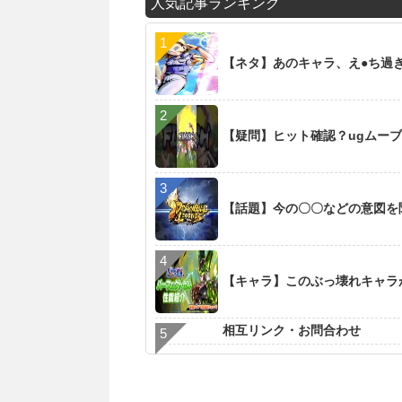
人気記事ランキング
【ネタ】あのキャラ、え●ち過
【疑問】ヒット確認？ugムー
【話題】今の〇〇などの意図を
【キャラ】このぶっ壊れキャラ
相互リンク・お問合わせ