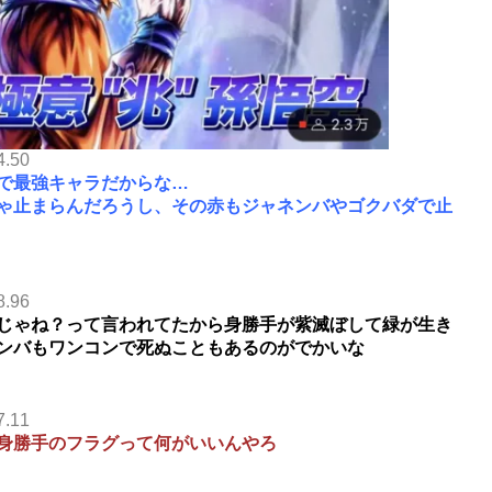
4.50
で最強キャラだからな…
ゃ止まらんだろうし、その赤もジャネンバやゴクバダで止
8.96
じゃね？って言われてたから身勝手が紫滅ぼして緑が生き
ンバもワンコンで死ぬこともあるのがでかいな
7.11
身勝手のフラグって何がいいんやろ