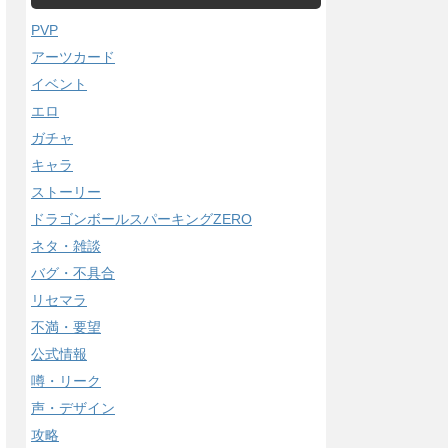
PVP
アーツカード
イベント
エロ
ガチャ
キャラ
ストーリー
ドラゴンボールスパーキングZERO
ネタ・雑談
バグ・不具合
リセマラ
不満・要望
公式情報
噂・リーク
声・デザイン
攻略