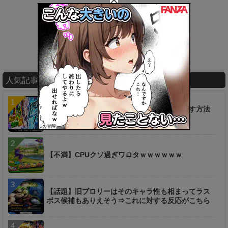
人気記事ランキング
【疑問】超時空ラッシュは一つ前からやり直す方法
は無いのか…？
【不満】CPUクソ過ぎワロタｗｗｗｗｗｗ
【話題】旧ブロリーはそのキャラ性も相まってラス
ボス候補もありえそう⇒これに対する反応がこちら