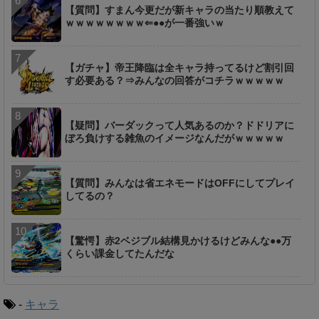
【質問】すまん今更だが新キャラの当たり順教えて
ｗｗｗｗｗｗｗｗ⇐●●が一番強いｗ
【ガチャ】帝王降臨は全キャラ持ってるけど割引回
す必要ある？⇒みんなの回答がコチラｗｗｗｗｗ
【疑問】バーダックって人気あるのか？ドドリアに
ぼろ負けする雑魚のイメージなんだがｗｗｗｗｗ
【質問】みんなは省エネモードはOFFにしてプレイ
してるの？
【驚愕】赤2ベジブル結構見かけるけどみんな●●万
くらい課金してたんだな
-
キャラ