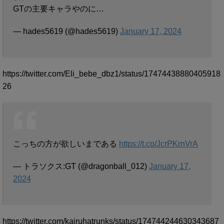
GTの主要キャラやのに…
— hades5619 (@hades5619)
January 17, 2024
https://twitter.com/Eli_bebe_dbz1/status/17474438880405918
26
こっちの方が欲しいまである
https://t.co/JcrPKrnVrA
— トラソクス:GT (@dragonball_012)
January 17,
2024
https://twitter.com/kairuhatrunks/status/174744244630343687