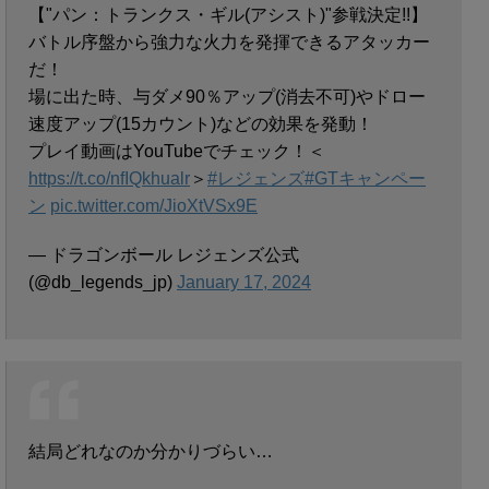
【"パン：トランクス・ギル(アシスト)"参戦決定!!】
バトル序盤から強力な火力を発揮できるアタッカー
だ！
場に出た時、与ダメ90％アップ(消去不可)やドロー
速度アップ(15カウント)などの効果を発動！
プレイ動画はYouTubeでチェック！＜
https://t.co/nfIQkhualr
＞
#レジェンズ
#GTキャンペー
ン
pic.twitter.com/JioXtVSx9E
— ドラゴンボール レジェンズ公式
(@db_legends_jp)
January 17, 2024
結局どれなのか分かりづらい…