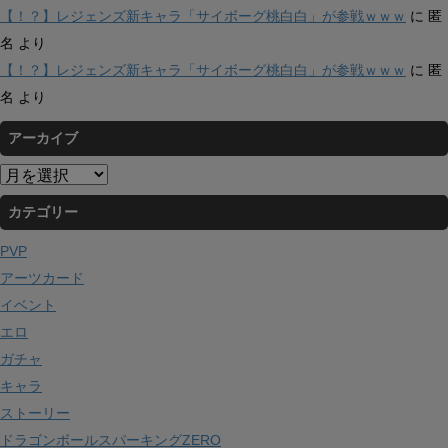
【！？】レジェンズ新キャラ「サイボーグ桃白白」が参戦ｗｗｗ
に
匿
名
より
【！？】レジェンズ新キャラ「サイボーグ桃白白」が参戦ｗｗｗ
に
匿
名
より
アーカイブ
ア
ー
カテゴリー
カ
イ
PVP
ブ
アーツカード
イベント
エロ
ガチャ
キャラ
ストーリー
ドラゴンボールスパーキングZERO