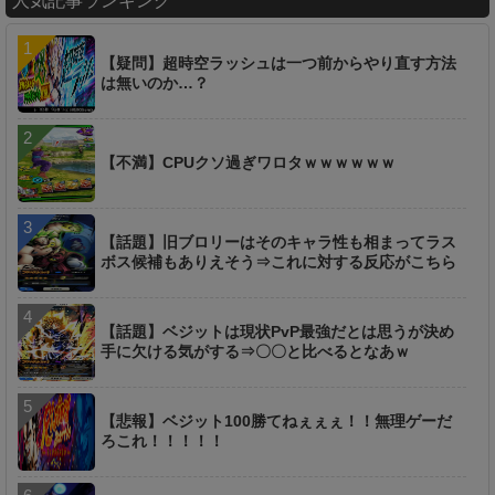
人気記事ランキング
【疑問】超時空ラッシュは一つ前からやり直す方法
は無いのか…？
【不満】CPUクソ過ぎワロタｗｗｗｗｗｗ
【話題】旧ブロリーはそのキャラ性も相まってラス
ボス候補もありえそう⇒これに対する反応がこちら
【話題】ベジットは現状PvP最強だとは思うが決め
手に欠ける気がする⇒〇〇と比べるとなあｗ
【悲報】ベジット100勝てねぇぇぇ！！無理ゲーだ
ろこれ！！！！！