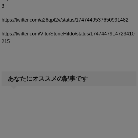
3
https://twitter.com/a26qpt2v/status/1747449537650991482
https://twitter.com/VitorStoneHildo/status/1747447914723410
215
あなたにオススメの記事です