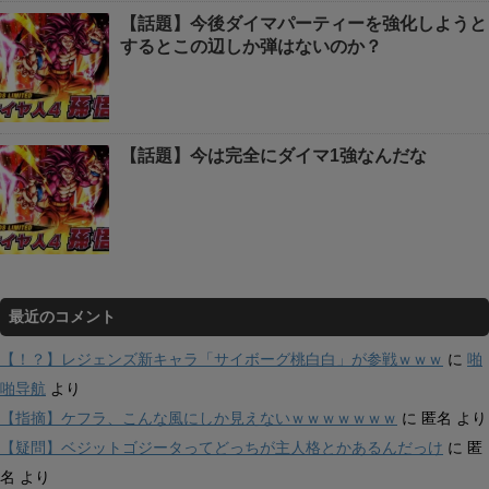
【話題】今後ダイマパーティーを強化しようと
するとこの辺しか弾はないのか？
【話題】今は完全にダイマ1強なんだな
最近のコメント
【！？】レジェンズ新キャラ「サイボーグ桃白白」が参戦ｗｗｗ
に
啪
啪导航
より
【指摘】ケフラ、こんな風にしか見えないｗｗｗｗｗｗｗ
に
匿名
より
【疑問】ベジットゴジータってどっちが主人格とかあるんだっけ
に
匿
名
より