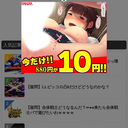
人気記事ランキング
【衝撃】ヤバ過ぎィィ！！！あの新キャラがぶっ壊
れｷﾀ━━━━(ﾟ∀ﾟ)━━━━!!
【疑問】LLピッコロ凸6だけどどうなのかな？
【疑問】合体戦士どうなるんだ？⇐●●来たら合体戦
士パで遊びたいわｗｗｗｗ