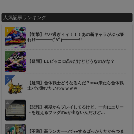
人気記事ランキング
【衝撃】ヤバ過ぎィィ！！！あの新キャラがぶっ壊
れｷﾀ━━━━(ﾟ∀ﾟ)━━━━!!
【疑問】LLピッコロ凸6だけどどうなのかな？
【疑問】合体戦士どうなるんだ？⇐●●来たら合体戦
士パで遊びたいわｗｗｗｗ
【悲報】初期からプレイしてるけど、一向にエリー
トを超えるフラグのsが出ないんだけど…
【不満】高ランカーって●●するばっかりだからつま