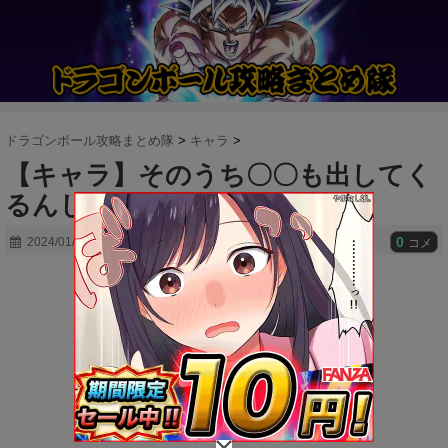
ドラゴンボール攻略まとめ隊
>
キャラ
>
【キャラ】そのうち〇〇も出してく
るんじゃない？
0
2024/01/21
コメ