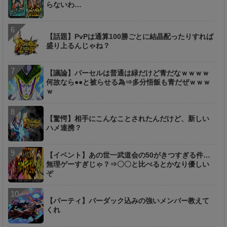
らないわ…
【話題】PvPは通算100勝ごとに結晶配ったりすれば
盛り上るんじゃね？
【議論】パーセルは普通は緑だけど青だなｗｗｗｗ
何故なら●●と被らせる為⇒多分悟飯も青だぜｗｗｗ
ｗ
【驚愕】相手にこんなことされたんだけど、新しい
ハメ連携？
【イベント】あの世一武道会の50がきつすぎる件…
無理ゲーすぎじゃ？⇒〇〇と比べるとかなり優しい
ぞ
【パーティ】バーダック込みの強いメンバー教えて
くれ