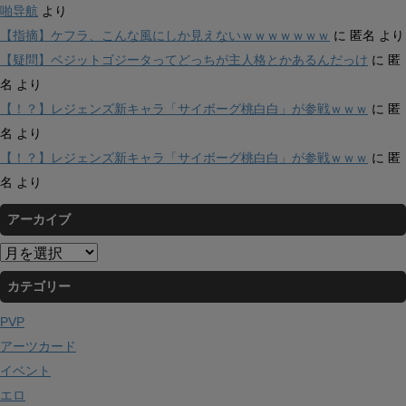
啪导航
より
【指摘】ケフラ、こんな風にしか見えないｗｗｗｗｗｗｗ
に
匿名
より
【疑問】ベジットゴジータってどっちが主人格とかあるんだっけ
に
匿
名
より
【！？】レジェンズ新キャラ「サイボーグ桃白白」が参戦ｗｗｗ
に
匿
名
より
【！？】レジェンズ新キャラ「サイボーグ桃白白」が参戦ｗｗｗ
に
匿
名
より
アーカイブ
ア
ー
カテゴリー
カ
イ
PVP
ブ
アーツカード
イベント
エロ