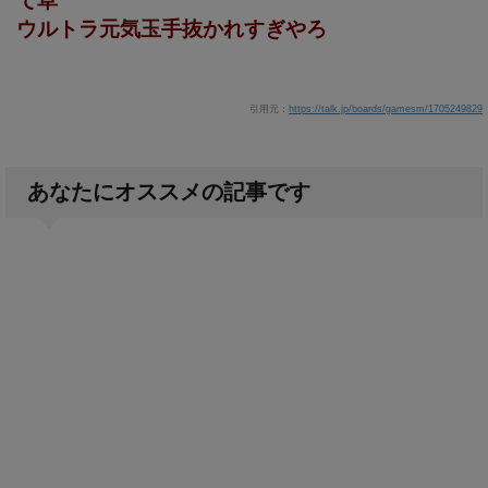
て草
ウルトラ元気玉手抜かれすぎやろ
引用元：
https://talk.jp/boards/gamesm/1705249829
あなたにオススメの記事です