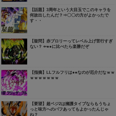
【話題】3周年という大目玉でこのキャラを
何故出したんだ？⇒〇〇の方がよかったで
す・・
【疑問】赤ブロリーってレベル上げ苦行すぎ
ない？ ⇐●●に比べたら楽勝だぞ
【指摘】LLフルフリは●●なのが厄介だなｗｗ
ｗｗｗｗｗｗｗ
【要望】超ベジ2は擁護タイプならもうちょ
っと味方へのバフあってもよかったんじゃ
ね？