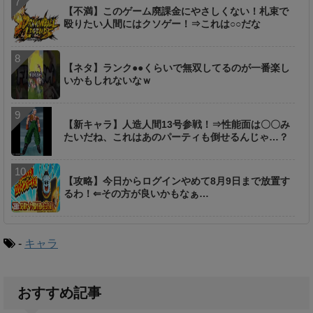
【不満】このゲーム廃課金にやさしくない！札束で
殴りたい人間にはクソゲー！⇒これは○○だな
【ネタ】ランク●●くらいで無双してるのが一番楽し
いかもしれないなｗ
【新キャラ】人造人間13号参戦！⇒性能面は〇〇み
たいだね、これはあのパーティも倒せるんじゃ…？
【攻略】今日からログインやめて8月9日まで放置す
るわ！⇐その方が良いかもなぁ…
-
キャラ
おすすめ記事