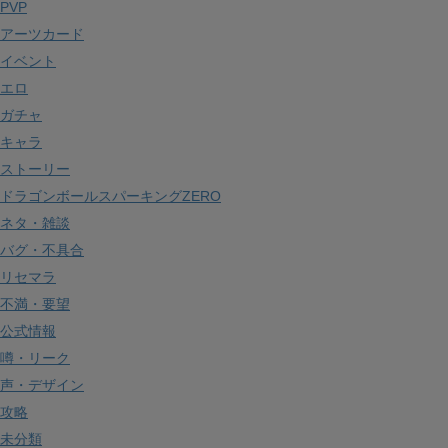
PVP
ブ
アーツカード
イベント
エロ
ガチャ
キャラ
ストーリー
ドラゴンボールスパーキングZERO
ネタ・雑談
バグ・不具合
リセマラ
不満・要望
公式情報
噂・リーク
声・デザイン
攻略
未分類