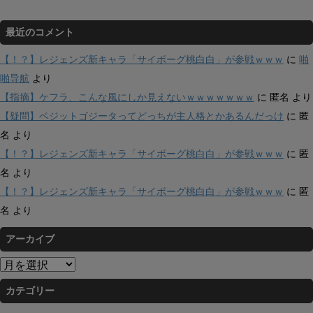
最近のコメント
【！？】レジェンズ新キャラ「サイボーグ桃白白」が参戦ｗｗｗ
に
啪
啪导航
より
【指摘】ケフラ、こんな風にしか見えないｗｗｗｗｗｗｗ
に
匿名
より
【疑問】ベジットゴジータってどっちが主人格とかあるんだっけ
に
匿
名
より
【！？】レジェンズ新キャラ「サイボーグ桃白白」が参戦ｗｗｗ
に
匿
名
より
【！？】レジェンズ新キャラ「サイボーグ桃白白」が参戦ｗｗｗ
に
匿
名
より
アーカイブ
ア
ー
カテゴリー
カ
イ