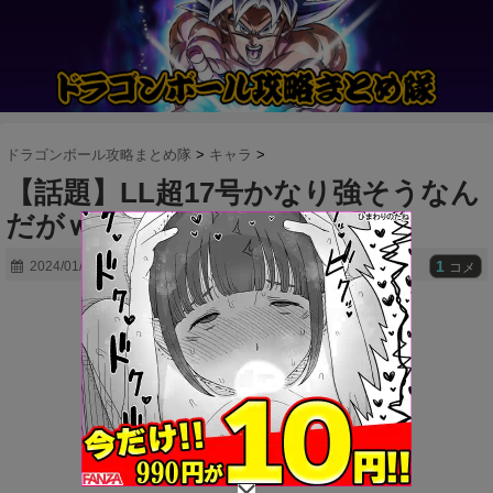
ドラゴンボール攻略まとめ隊
>
キャラ
>
【話題】LL超17号かなり強そうなん
だがｗｗｗ
1
2024/01/29
コメ