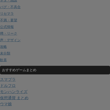
ネタ・雑談
バグ・不具合
リセマラ
不満・要望
公式情報
噂・リーク
声・デザイン
攻略
未分類
歓喜
おすすめゲームまとめ
スマブラ
ドルフロ
モンハンライズ
仮想通貨 まとめ
ウマ娘