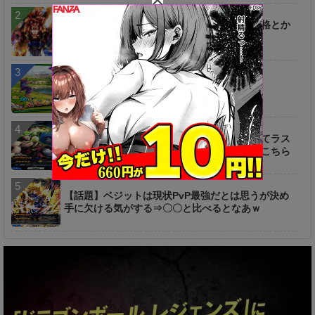
【疑問】ベジットゴジータってどっちが主人格とか
あるんだっけ
【不満】CPUクソ過ぎワロタｗｗｗｗｗｗ
【話題】旧ブロリーはそのキャラ性も相まってラス
ボス候補もありえそう⇒これに対する反応がこちら
【話題】ベジットは現状PvP最強だとは思うが決め
手に欠ける気がする⇒〇〇と比べるとなあｗ