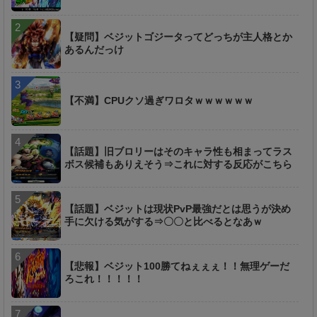
【疑問】ベジットゴジータってどっちが主人格とか
あるんだっけ
【不満】CPUクソ過ぎワロタｗｗｗｗｗｗ
【話題】旧ブロリーはそのキャラ性も相まってラス
ボス候補もありえそう⇒これに対する反応がこちら
【話題】ベジットは現状PvP最強だとは思うが決め
手に欠ける気がする⇒〇〇と比べるとなあｗ
【悲報】ベジット100勝てねぇぇぇ！！無理ゲーだ
ろこれ！！！！！