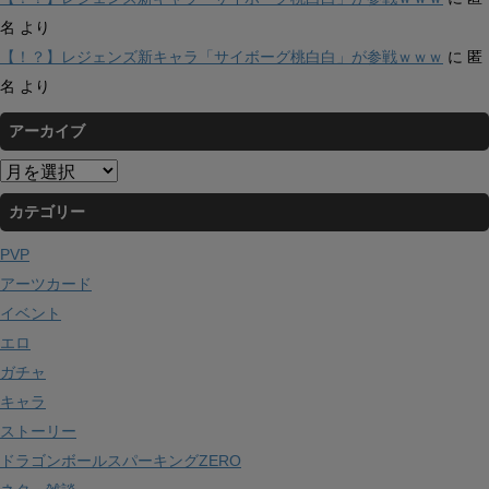
名
より
【！？】レジェンズ新キャラ「サイボーグ桃白白」が参戦ｗｗｗ
に
匿
名
より
アーカイブ
ア
ー
カテゴリー
カ
イ
PVP
ブ
アーツカード
イベント
エロ
ガチャ
キャラ
ストーリー
ドラゴンボールスパーキングZERO