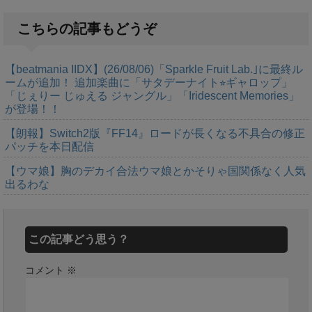
こちらの記事もどうぞ
【beatmania IIDX】(26/08/06)「Sparkle Fruit Lab.｣に最終ル
ームが追加！ 追加楽曲に「サタデーナイト⭐︎ギャロップ」
「じぇりー じゅえる ジャングル」「Iridescent Memories」
が登場！！
【朗報】Switch2版『FF14』ロードが長くなる不具合の修正
パッチを本日配信
【ウマ娘】胸のデカイ合法ウマ娘とかそりゃ国関係なく人気
出るわな
この記事どう思う？
コメント
※