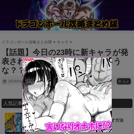
ドラゴンボール攻略まとめ隊
>
キャラ
>
【話題】今日の23時に新キャラが発
表されるけど、誰が来るんだろう
な？？
0
2024/03/12
コメ
人気記事ランキング
【疑問】超時空ラッシュは一つ前からやり直す方法
は無いのか…？