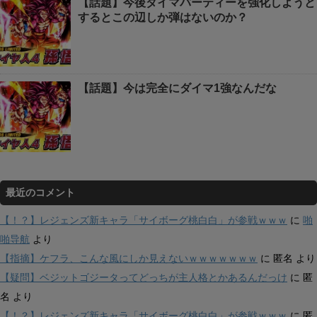
【話題】今後ダイマパーティーを強化しようと
するとこの辺しか弾はないのか？
【話題】今は完全にダイマ1強なんだな
最近のコメント
【！？】レジェンズ新キャラ「サイボーグ桃白白」が参戦ｗｗｗ
に
啪
啪导航
より
【指摘】ケフラ、こんな風にしか見えないｗｗｗｗｗｗｗ
に
匿名
より
【疑問】ベジットゴジータってどっちが主人格とかあるんだっけ
に
匿
名
より
【！？】レジェンズ新キャラ「サイボーグ桃白白」が参戦ｗｗｗ
に
匿