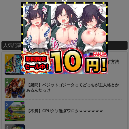
人気記事ランキング
【疑問】超時空ラッシュは一つ前からやり直す方法
は無いのか…？
【疑問】ベジットゴジータってどっちが主人格とか
あるんだっけ
【不満】CPUクソ過ぎワロタｗｗｗｗｗｗ