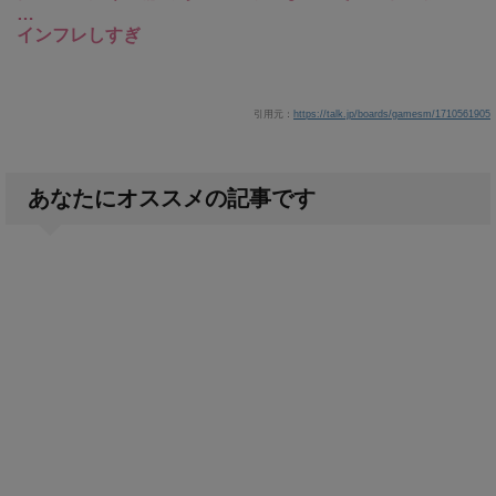
…
インフレしすぎ
引用元：
https://talk.jp/boards/gamesm/1710561905
あなたにオススメの記事です