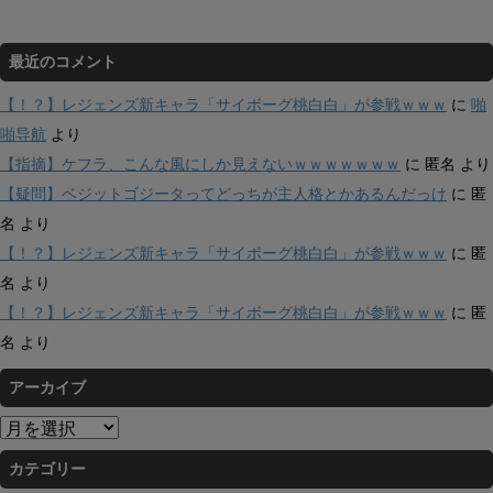
最近のコメント
【！？】レジェンズ新キャラ「サイボーグ桃白白」が参戦ｗｗｗ
に
啪
啪导航
より
【指摘】ケフラ、こんな風にしか見えないｗｗｗｗｗｗｗ
に
匿名
より
【疑問】ベジットゴジータってどっちが主人格とかあるんだっけ
に
匿
名
より
【！？】レジェンズ新キャラ「サイボーグ桃白白」が参戦ｗｗｗ
に
匿
名
より
【！？】レジェンズ新キャラ「サイボーグ桃白白」が参戦ｗｗｗ
に
匿
名
より
アーカイブ
ア
ー
カテゴリー
カ