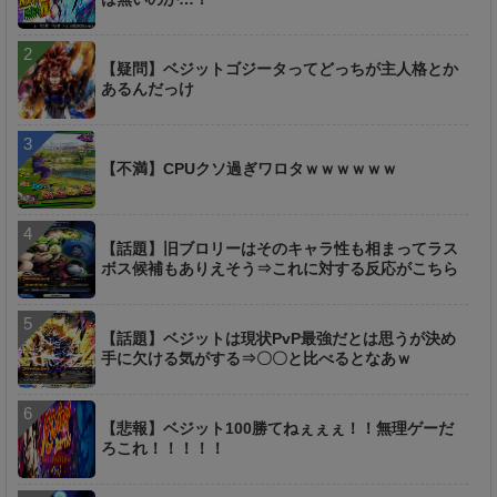
【疑問】ベジットゴジータってどっちが主人格とか
あるんだっけ
【不満】CPUクソ過ぎワロタｗｗｗｗｗｗ
【話題】旧ブロリーはそのキャラ性も相まってラス
ボス候補もありえそう⇒これに対する反応がこちら
【話題】ベジットは現状PvP最強だとは思うが決め
手に欠ける気がする⇒〇〇と比べるとなあｗ
【悲報】ベジット100勝てねぇぇぇ！！無理ゲーだ
ろこれ！！！！！