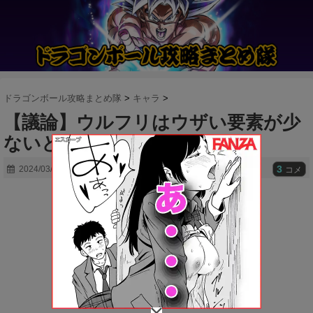
ドラゴンボール攻略まとめ隊
>
キャラ
>
【議論】ウルフリはウザい要素が少
ないと思うwwwww
3
2024/03/31
コメ