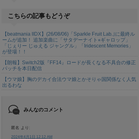
こちらの記事もどうぞ
【beatmania IIDX】(26/08/06)「Sparkle Fruit Lab.｣に最終ル
ームが追加！ 追加楽曲に「サタデーナイト⭐︎ギャロップ」
「じぇりー じゅえる ジャングル」「Iridescent Memories」
が登場！！
【朗報】Switch2版『FF14』ロードが長くなる不具合の修正
パッチを本日配信
【ウマ娘】胸のデカイ合法ウマ娘とかそりゃ国関係なく人気
出るわな
みんなのコメント
匿名
より:
2024年4月1日 12:12 AM