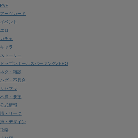
イ
PVP
ブ
アーツカード
イベント
エロ
ガチャ
キャラ
ストーリー
ドラゴンボールスパーキングZERO
ネタ・雑談
バグ・不具合
リセマラ
不満・要望
公式情報
噂・リーク
声・デザイン
攻略