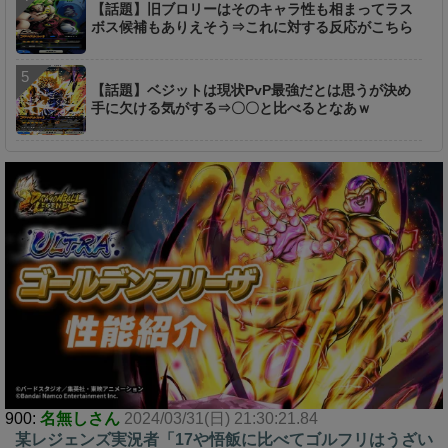
【話題】旧ブロリーはそのキャラ性も相まってラス
ボス候補もありえそう⇒これに対する反応がこちら
【話題】ベジットは現状PvP最強だとは思うが決め
手に欠ける気がする⇒〇〇と比べるとなあｗ
900:
名無しさん
2024/03/31(日) 21:30:21.84
某レジェンズ実況者「17や悟飯に比べてゴルフリはうざい