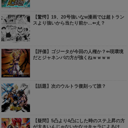
【驚愕】19、20号強いなw漫画では超トラン
スより強いから当たり前か…⇐え？
【評価】ゴジータが今回の人権か？⇐現環境
だとジャネンバの方が強くねｗｗｗｗ
【話題】次のウルトラ復刻って誰？
【疑問】5凸より4凸にした時のステ上昇の方
が大きいんじゃないかな⇒キャラによるけ