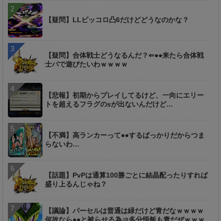
【疑問】LLピッコロ凸6だけどどうなのかな？
【疑問】合体戦士どうなるんだ？⇐●●来たら合体戦
士パで遊びたいわｗｗｗｗ
【悲報】初期からプレイしてるけど、一向にエリー
トを超えるフラグのsが出ないんだけど…
【不満】高ランカーって●●するばっかりだからつま
らないわ…
【話題】PvPは通算100勝ごとに結晶配ったりすれば
盛り上るんじゃね？
【議論】パーセルは普通は緑だけど青だなｗｗｗｗ
何故なら●●と被らせる為⇒多分悟飯も青だぜｗｗｗ