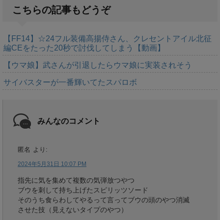
こちらの記事もどうぞ
【FF14】☆24フル装備高揚侍さん、クレセントアイル北征
編CEをたった20秒で討伐してしまう【動画】
【ウマ娘】武さんが引退したらウマ娘に実装されそう
サイバスターが一番輝いてたスパロボ
みんなのコメント
匿名
より:
2024年5月31日 10:07 PM
指先に気を集めて複数の気弾放つやつ
ブウを刺して持ち上げたスピリッツソード
そのうち食らわしてやるって言ってブウの頭のやつ消滅
させた技（見えないタイプのやつ）