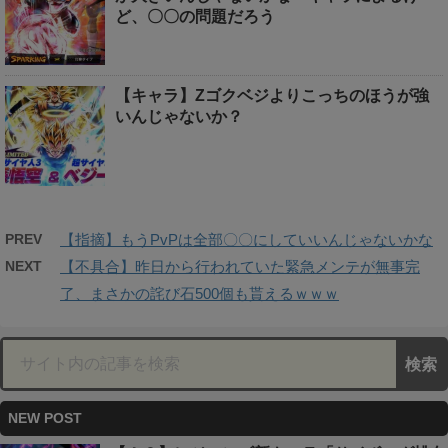
ど、〇〇の問題だろう
【キャラ】Zゴクベジよりこっちのほうが強
いんじゃないか？
PREV
【指摘】もうPvPは全部〇〇にしていいんじゃないかな
NEXT
【不具合】昨日から行われていた緊急メンテが無事完
了、まさかの詫び石500個も貰えるｗｗｗ
NEW POST