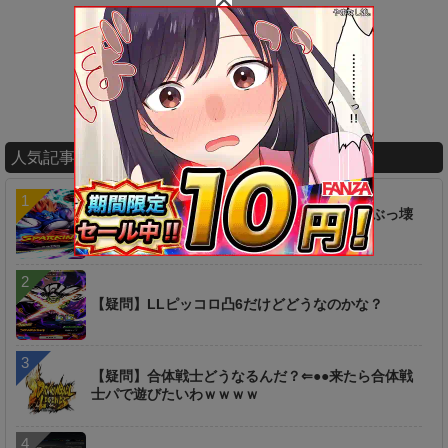
人気記事ランキング
【衝撃】ヤバ過ぎィィ！！！あの新キャラがぶっ壊
れｷﾀ━━━━(ﾟ∀ﾟ)━━━━!!
【疑問】LLピッコロ凸6だけどどうなのかな？
【疑問】合体戦士どうなるんだ？⇐●●来たら合体戦
士パで遊びたいわｗｗｗｗ