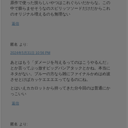
原作で使った技らしいやつはこれぐらいだからな。この
中で膨らませそうなのスピリッツソードだけだからこれ
のオリジナル増えるのも無理ない
返信
匿名
より:
2024年5月31日 10:56 PM
あとはもう「ダメージを与えるってのはこうやるんだ」
とか言ってぶっ放すビッグバンアタックとかね。本当に
ネタがない。ブルーの方なら雑にファイナルかめはめ波
させとけばカッケエエエエってなるのにね。
とはいえカカロットから持ってきた分今回のは普通にか
っこいい
返信
匿名
より: