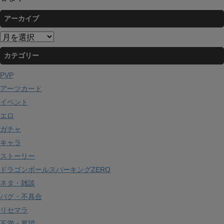
アーカイブ
ア
ー
カテゴリー
カ
イ
PVP
ブ
アーツカード
イベント
エロ
ガチャ
キャラ
ストーリー
ドラゴンボールスパーキングZERO
ネタ・雑談
バグ・不具合
リセマラ
不満・要望