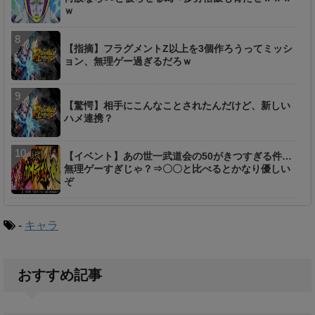
ｗ
【指摘】フラグメントZ以上を3個作ろうってミッシ
ョン、無理ゲー過ぎるだろｗ
【驚愕】相手にこんなことされたんだけど、新しい
ハメ連携？
【イベント】あの世一武道会の50がきつすぎる件…
無理ゲーすぎじゃ？⇒〇〇と比べるとかなり優しい
ぞ
-
キャラ
おすすめ記事