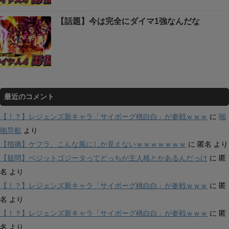
【話題】今は完全にダイマ1強なんだな
最近のコメント
【！？】レジェンズ新キャラ「サイボーグ桃白白」が参戦ｗｗｗ
に
啪
啪导航
より
【指摘】ケフラ、こんな風にしか見えないｗｗｗｗｗｗｗ
に
匿名
より
【疑問】ベジットゴジータってどっちが主人格とかあるんだっけ
に
匿
名
より
【！？】レジェンズ新キャラ「サイボーグ桃白白」が参戦ｗｗｗ
に
匿
名
より
【！？】レジェンズ新キャラ「サイボーグ桃白白」が参戦ｗｗｗ
に
匿
名
より