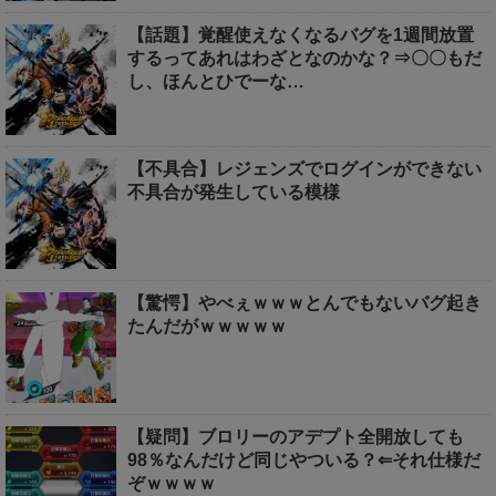
【話題】覚醒使えなくなるバグを1週間放置
するってあれはわざとなのかな？⇒〇〇もだ
し、ほんとひでーな…
【不具合】レジェンズでログインができない
不具合が発生している模様
【驚愕】やべぇｗｗｗとんでもないバグ起き
たんだがｗｗｗｗｗ
【疑問】ブロリーのアデプト全開放しても
98％なんだけど同じやついる？⇐それ仕様だ
ぞｗｗｗｗ