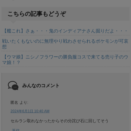
こちらの記事もどうぞ
【艦これ】さぁ・・・鬼のインディアナさん掘りだよ・・・
戦いたくもないのに無理やり戦わさせられるポケモンが可哀
想
【ウマ娘】ニシノフラワーの勝負服コスで来てる売り子のウ
マ娘！？
みんなのコメント
匿名
より:
2024年6月1日 10:40 AM
セルラン取れなかったからその分詫び石に回してそう
返信