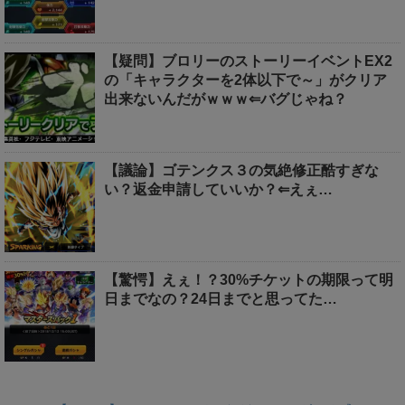
【疑問】ブロリーのストーリーイベントEX2
の「キャラクターを2体以下で～」がクリア
出来ないんだがｗｗｗ⇐バグじゃね？
【議論】ゴテンクス３の気絶修正酷すぎな
い？返金申請していいか？⇐えぇ…
【驚愕】えぇ！？30%チケットの期限って明
日までなの？24日までと思ってた…