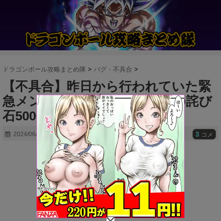
ドラゴンボール攻略まとめ隊
>
バグ・不具合
>
【不具合】昨日から行われていた緊
急メンテが無事完了、まさかの詫び
石500個も貰えるｗｗｗ
3
2024/06/01
コメ