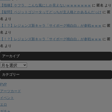
【指摘】ケフラ、こんな風にしか見えないｗｗｗｗｗｗｗ
に
匿名
より
【疑問】ベジットゴジータってどっちが主人格とかあるんだっけ
に
匿
名
より
【！？】レジェンズ新キャラ「サイボーグ桃白白」が参戦ｗｗｗ
に
匿
名
より
【！？】レジェンズ新キャラ「サイボーグ桃白白」が参戦ｗｗｗ
に
匿
名
より
アーカイブ
ア
ー
カテゴリー
カ
イ
PVP
ブ
アーツカード
イベント
エロ
ガチャ