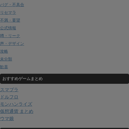
バグ・不具合
リセマラ
不満・要望
公式情報
噂・リーク
声・デザイン
攻略
未分類
歓喜
おすすめゲームまとめ
スマブラ
ドルフロ
モンハンライズ
仮想通貨 まとめ
ウマ娘