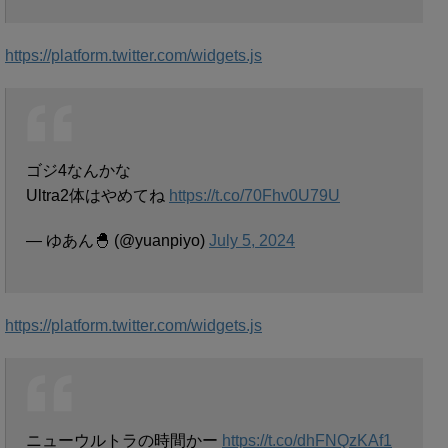
https://platform.twitter.com/widgets.js
ゴジ4なんかな
Ultra2体はやめてね
https://t.co/70Fhv0U79U
— ゆあん🐣 (@yuanpiyo)
July 5, 2024
https://platform.twitter.com/widgets.js
ニューウルトラの時間かー
https://t.co/dhFNQzKAf1