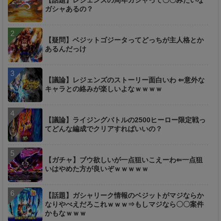
【話題】レジェンズの周年ガシャって〇〇みたいな
ガシャあるの？
【疑問】ベジットゴジータってどっちが主人格とか
あるんだっけ
【議論】レジェンズのストーリー面白いわ ⇐意外な
キャラとの絡みが楽しいよなｗｗｗｗ
【議論】ライジングバトルの2500ヒーロー限定戦っ
てどんな編成でクリアすればいいの？
【ガチャ】ブウ欲しいが一点狙いこえーわ⇐一点狙
いはやめた方が良いぞｗｗｗｗｗ
【話題】ガシャリーク情報のベジットがマジならか
なりやべえだろこれｗｗｗ⇒もしマジなら〇〇案件
かもなｗｗｗ