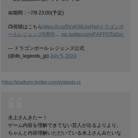
📅期間：~7/9 23:00(予定)
📺視聴はこちら
https://t.co/5VxKWLkyHp
#ドラゴンボ
ールレジェンズ6周年
…
pic.twitter.com/FAPPOTaSpc
— ドラゴンボール レジェンズ公式
(@db_legends_jp)
July 5, 2024
https://platform.twitter.com/widgets.js
水上さんきたー！
ゲーム内容を理解できてない芸人が出るよりより、
ちゃんと内容理解いただいている水上さんみたいな