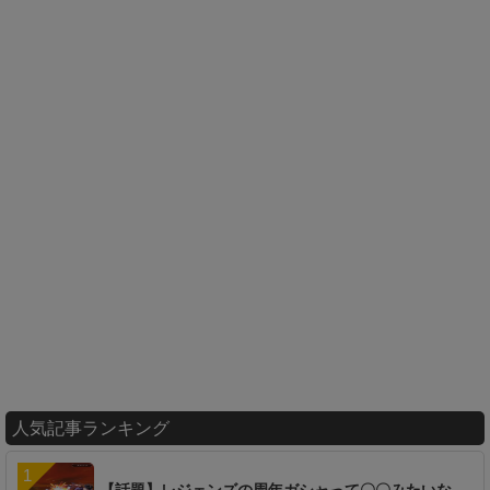
人気記事ランキング