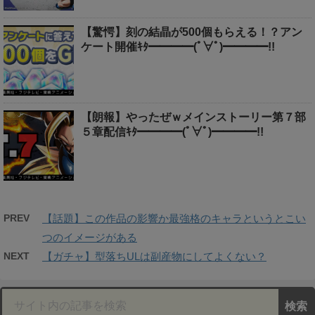
【驚愕】刻の結晶が500個もらえる！？アン
ケート開催ｷﾀ━━━━(ﾟ∀ﾟ)━━━━!!
【朗報】やったぜｗメインストーリー第７部
５章配信ｷﾀ━━━━(ﾟ∀ﾟ)━━━━!!
PREV
【話題】この作品の影響か最強格のキャラというとこい
つのイメージがある
NEXT
【ガチャ】型落ちULは副産物にしてよくない？