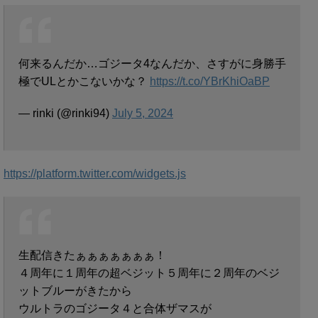
何来るんだか…ゴジータ4なんだか、さすがに身勝手
極でULとかこないかな？
https://t.co/YBrKhiOaBP
— rinki (@rinki94)
July 5, 2024
https://platform.twitter.com/widgets.js
生配信きたぁぁぁぁぁぁぁ！
４周年に１周年の超ベジット５周年に２周年のベジ
ットブルーがきたから
ウルトラのゴジータ４と合体ザマスが