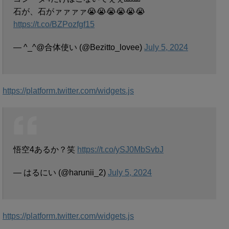
石が、石がァァァァ😭😭😭😭😭😭
https://t.co/BZPozfgf15
— ^_^@合体使い (@Bezitto_lovee)
July 5, 2024
https://platform.twitter.com/widgets.js
悟空4あるか？笑
https://t.co/ySJ0MbSvbJ
— はるにい (@harunii_2)
July 5, 2024
https://platform.twitter.com/widgets.js