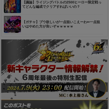
【議論】ライジングバトルの2500ヒーロー限定戦っ
てどんな編成でクリアすればいいの？
【ガチャ】ブウ欲しいが一点狙いこえーわ⇐一点狙
いはやめた方が良いぞｗｗｗｗｗ