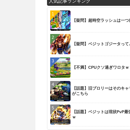
人気記事ランキング
【疑問】超時空ラッシュは一つ
【疑問】ベジットゴジータって
【不満】CPUクソ過ぎワロタ
【話題】旧ブロリーはそのキャ
がこちら
【話題】ベジットは現状PvP
ｗ