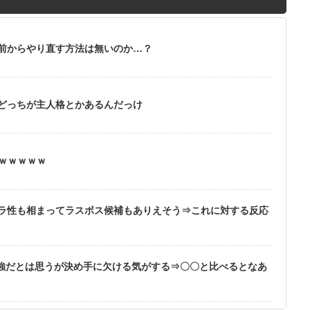
前からやり直す方法は無いのか…？
どっちが主人格とかあるんだっけ
ｗｗｗｗｗｗ
ラ性も相まってラスボス候補もありえそう⇒これに対する反応
最強だとは思うが決め手に欠ける気がする⇒〇〇と比べるとなあ