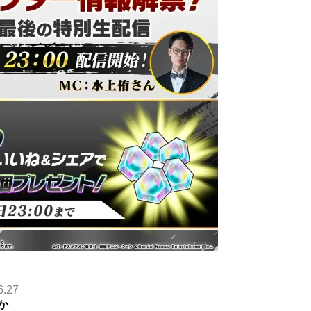
6.27
か