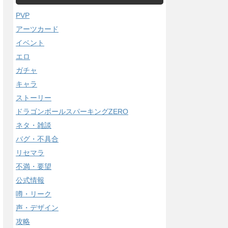
PVP
アーツカード
イベント
エロ
ガチャ
キャラ
ストーリー
ドラゴンボールスパーキングZERO
ネタ・雑談
バグ・不具合
リセマラ
不満・要望
公式情報
噂・リーク
声・デザイン
攻略