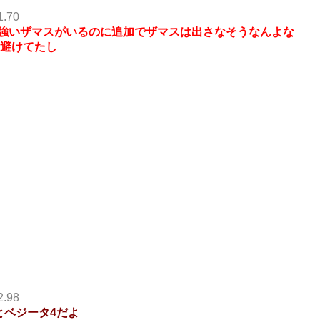
1.70
強いザマスがいるのに追加でザマスは出さなそうなんよな
を避けてたし
2.98
とベジータ4だよ