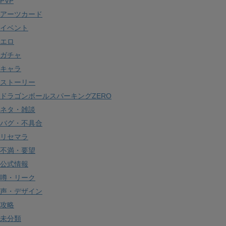
PVP
ブ
アーツカード
イベント
エロ
ガチャ
キャラ
ストーリー
ドラゴンボールスパーキングZERO
ネタ・雑談
バグ・不具合
リセマラ
不満・要望
公式情報
噂・リーク
声・デザイン
攻略
未分類