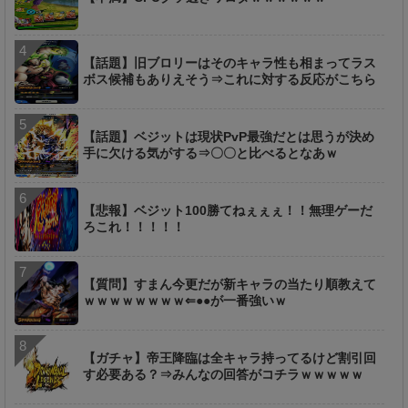
【話題】旧ブロリーはそのキャラ性も相まってラス
ボス候補もありえそう⇒これに対する反応がこちら
【話題】ベジットは現状PvP最強だとは思うが決め
手に欠ける気がする⇒〇〇と比べるとなあｗ
【悲報】ベジット100勝てねぇぇぇ！！無理ゲーだ
ろこれ！！！！！
【質問】すまん今更だが新キャラの当たり順教えて
ｗｗｗｗｗｗｗｗ⇐●●が一番強いｗ
【ガチャ】帝王降臨は全キャラ持ってるけど割引回
す必要ある？⇒みんなの回答がコチラｗｗｗｗｗ