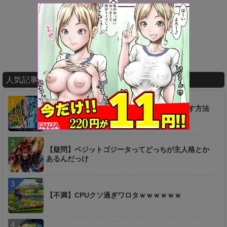
人気記事ランキング
【疑問】超時空ラッシュは一つ前からやり直す方法
は無いのか…？
【疑問】ベジットゴジータってどっちが主人格とか
あるんだっけ
【不満】CPUクソ過ぎワロタｗｗｗｗｗｗ