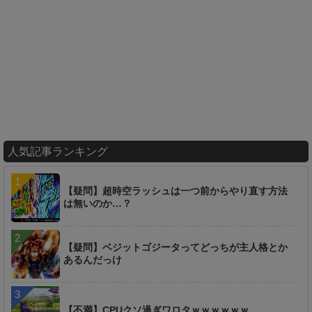
人気記事ランキング
【疑問】超時空ラッシュは一つ前からやり直す方法
は無いのか…？
【疑問】ベジットゴジータってどっちが主人格とか
あるんだっけ
【不満】CPUクソ過ぎワロタｗｗｗｗｗｗ