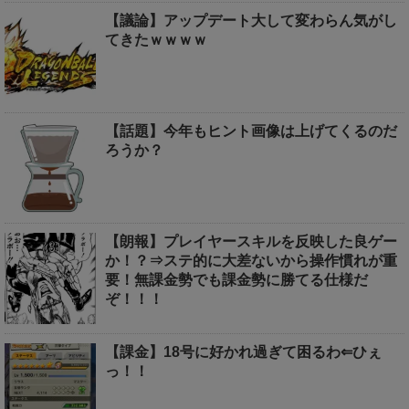
【議論】アップデート大して変わらん気がし
てきたｗｗｗｗ
【話題】今年もヒント画像は上げてくるのだ
ろうか？
【朗報】プレイヤースキルを反映した良ゲー
か！？⇒ステ的に大差ないから操作慣れが重
要！無課金勢でも課金勢に勝てる仕様だ
ぞ！！！
【課金】18号に好かれ過ぎて困るわ⇐ひぇ
っ！！