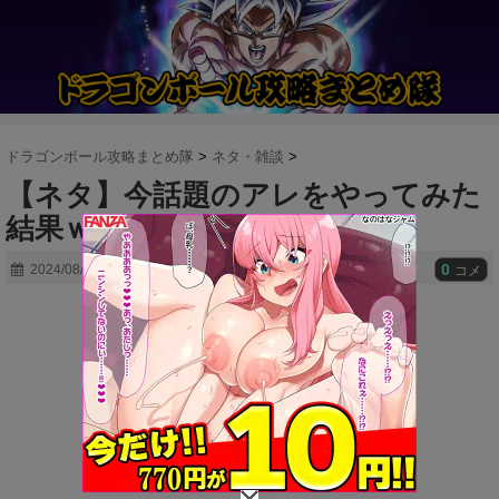
ドラゴンボール攻略まとめ隊
>
ネタ・雑談
>
【ネタ】今話題のアレをやってみた
結果ｗｗｗ
0
2024/08/15
コメ