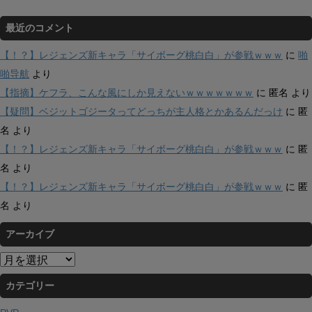
最近のコメント
【！？】レジェンズ新キャラ「サイボーグ桃白白」が参戦ｗｗｗ
に
啪
啪导航
より
【指摘】ケフラ、こんな風にしか見えないｗｗｗｗｗｗｗ
に
匿名
より
【疑問】ベジットゴジータってどっちが主人格とかあるんだっけ
に
匿
名
より
【！？】レジェンズ新キャラ「サイボーグ桃白白」が参戦ｗｗｗ
に
匿
名
より
【！？】レジェンズ新キャラ「サイボーグ桃白白」が参戦ｗｗｗ
に
匿
名
より
アーカイブ
ア
ー
カテゴリー
カ
イ