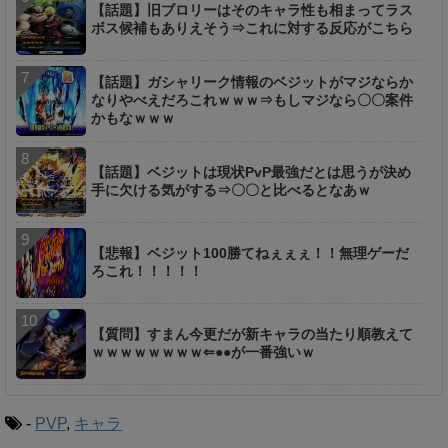
【話題】旧ブロリーはそのキャラ性も相まってラス
ボス候補もありえそう⇒これに対する反応がこちら
【話題】ガシャリーク情報のベジットがマジならか
なりやべえだろこれｗｗｗ⇒もしマジなら〇〇案件
かもなｗｗｗ
【話題】ベジットは現状PvP最強だとは思うが決め
手に欠ける気がする⇒〇〇と比べるとなあｗ
【悲報】ベジット100勝てねぇぇぇ！！無理ゲーだ
ろこれ！！！！！
【質問】すまん今更だが新キャラの当たり順教えて
ｗｗｗｗｗｗｗｗ⇐●●が一番強いｗ
-
PVP
,
キャラ