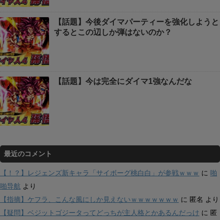
【話題】今後ダイマパーティーを強化しようと
するとこの辺しか弾はないのか？
【話題】今は完全にダイマ1強なんだな
最近のコメント
【！？】レジェンズ新キャラ「サイボーグ桃白白」が参戦ｗｗｗ
に
啪
啪导航
より
【指摘】ケフラ、こんな風にしか見えないｗｗｗｗｗｗｗ
に
匿名
より
【疑問】ベジットゴジータってどっちが主人格とかあるんだっけ
に
匿