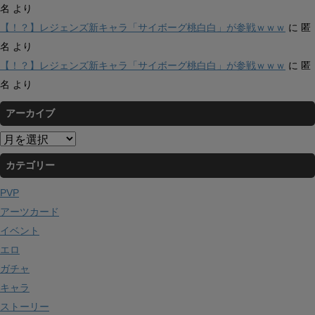
名
より
【！？】レジェンズ新キャラ「サイボーグ桃白白」が参戦ｗｗｗ
に
匿
名
より
【！？】レジェンズ新キャラ「サイボーグ桃白白」が参戦ｗｗｗ
に
匿
名
より
アーカイブ
ア
ー
カテゴリー
カ
イ
PVP
ブ
アーツカード
イベント
エロ
ガチャ
キャラ
ストーリー