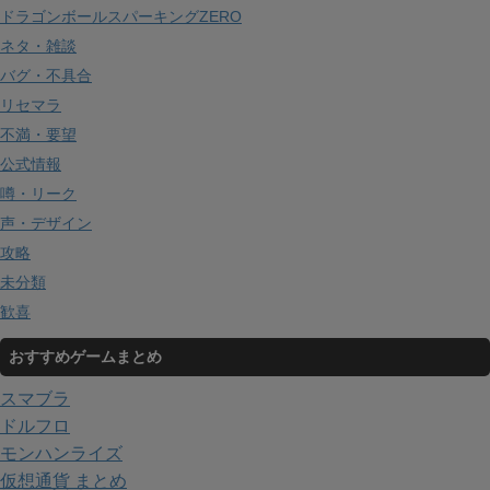
ドラゴンボールスパーキングZERO
ネタ・雑談
バグ・不具合
リセマラ
不満・要望
公式情報
噂・リーク
声・デザイン
攻略
未分類
歓喜
おすすめゲームまとめ
スマブラ
ドルフロ
モンハンライズ
仮想通貨 まとめ