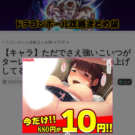
ドラゴンボール攻略まとめ隊
>
PVP
>
【キャラ】ただでさえ強いこいつが
ターレス来てからさらに評価爆上げ
してるｗｗｗ
0
2024/10/03
コメ