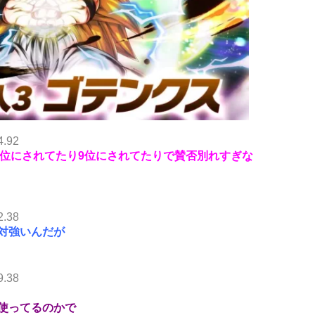
4.92
ス2位にされてたり9位にされてたりで賛否別れすぎな
2.38
対強いんだが
9.38
使ってるのかで