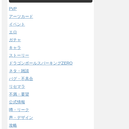
PVP
アーツカード
イベント
エロ
ガチャ
キャラ
ストーリー
ドラゴンボールスパーキングZERO
ネタ・雑談
バグ・不具合
リセマラ
不満・要望
公式情報
噂・リーク
声・デザイン
攻略