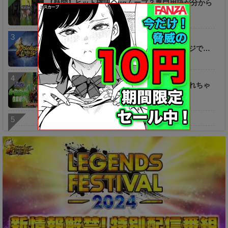
【疑問】ヒット確認？ugムーブ？専門用語が分から
ないんだがｗｗｗｗ
【話題】今の〇〇などの意図を聞きたいわマジで…
【キャラ】このぶっ壊れキャラがもう破壊されちゃ
うとは…
相互リンク・お問合わせ