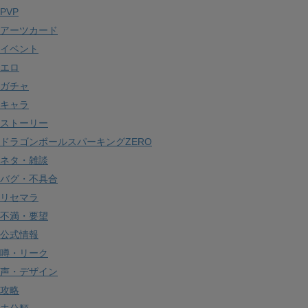
イ
PVP
ブ
アーツカード
イベント
エロ
ガチャ
キャラ
ストーリー
ドラゴンボールスパーキングZERO
ネタ・雑談
バグ・不具合
リセマラ
不満・要望
公式情報
噂・リーク
声・デザイン
攻略