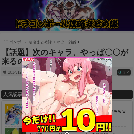
ドラゴンボール攻略まとめ隊
>
ネタ・雑談
>
【話題】次のキャラ、やっぱ〇〇が
来るのかね
0
2024/12/08
コメ
人気記事ランキング
【ネタ】あのキャラ、え●ち過ぎるんだけどｗｗｗｗ
ｗｗ