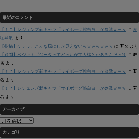
最近のコメント
【！？】レジェンズ新キャラ「サイボーグ桃白白」が参戦ｗｗｗ
に
啪
啪导航
より
【指摘】ケフラ、こんな風にしか見えないｗｗｗｗｗｗｗ
に
匿名
より
【疑問】ベジットゴジータってどっちが主人格とかあるんだっけ
に
匿
名
より
【！？】レジェンズ新キャラ「サイボーグ桃白白」が参戦ｗｗｗ
に
匿
名
より
【！？】レジェンズ新キャラ「サイボーグ桃白白」が参戦ｗｗｗ
に
匿
名
より
アーカイブ
ア
ー
カテゴリー
カ