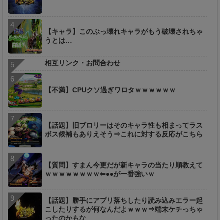
【キャラ】このぶっ壊れキャラがもう破壊されちゃ
うとは…
相互リンク・お問合わせ
【不満】CPUクソ過ぎワロタｗｗｗｗｗｗ
【話題】旧ブロリーはそのキャラ性も相まってラス
ボス候補もありえそう⇒これに対する反応がこちら
【質問】すまん今更だが新キャラの当たり順教えて
ｗｗｗｗｗｗｗｗ⇐●●が一番強いｗ
【話題】勝手にアプリ落ちしたり読み込みエラー起
こしたりするが何なんだよｗｗｗ⇒端末ケチっちゃ
ったのかもな