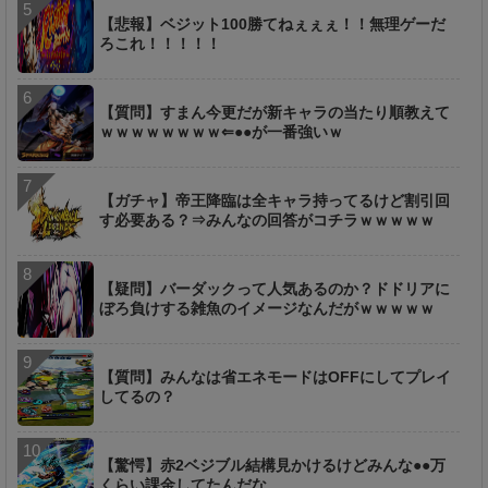
【悲報】ベジット100勝てねぇぇぇ！！無理ゲーだ
ろこれ！！！！！
【質問】すまん今更だが新キャラの当たり順教えて
ｗｗｗｗｗｗｗｗ⇐●●が一番強いｗ
【ガチャ】帝王降臨は全キャラ持ってるけど割引回
す必要ある？⇒みんなの回答がコチラｗｗｗｗｗ
【疑問】バーダックって人気あるのか？ドドリアに
ぼろ負けする雑魚のイメージなんだがｗｗｗｗｗ
【質問】みんなは省エネモードはOFFにしてプレイ
してるの？
【驚愕】赤2ベジブル結構見かけるけどみんな●●万
くらい課金してたんだな