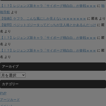
【！？】レジェンズ新キャラ「サイボーグ桃白白」が参戦ｗｗｗ
に
啪
啪导航
より
【指摘】ケフラ、こんな風にしか見えないｗｗｗｗｗｗｗ
に
匿名
より
【疑問】ベジットゴジータってどっちが主人格とかあるんだっけ
に
匿
名
より
【！？】レジェンズ新キャラ「サイボーグ桃白白」が参戦ｗｗｗ
に
匿
名
より
【！？】レジェンズ新キャラ「サイボーグ桃白白」が参戦ｗｗｗ
に
匿
名
より
アーカイブ
ア
ー
カテゴリー
カ
イ
PVP
ブ
アーツカード