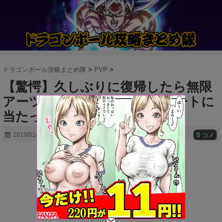
ドラゴンボール攻略まとめ隊
>
PVP
>
【驚愕】久しぶりに復帰したら無限
アーツに連続バニシングのチートに
当たったんだが？？？
0
2019/01/10
コメ