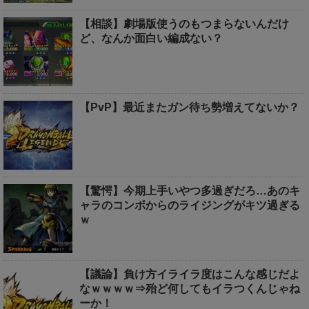
【相談】劇場版使うのもつまらないんだけ
ど、なんか面白い編成ない？
【PvP】最近またガン待ち勢増えてないか？
【驚愕】今期上手いやつ多過ぎだろ…あのキ
ャラのコンボからのライジングがキツ過ぎる
ｗ
【議論】負け方イライラ度はこんな感じだよ
なｗｗｗｗ⇒殆ど何してもイラつくんじゃね
ーか！