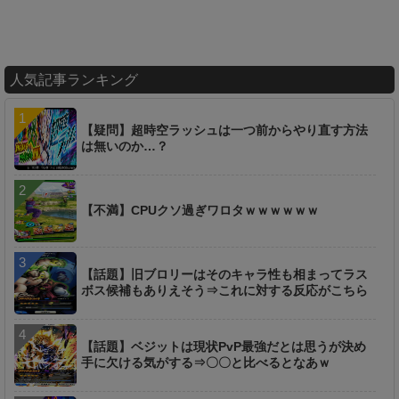
人気記事ランキング
【疑問】超時空ラッシュは一つ前からやり直す方法
は無いのか…？
【不満】CPUクソ過ぎワロタｗｗｗｗｗｗ
【話題】旧ブロリーはそのキャラ性も相まってラス
ボス候補もありえそう⇒これに対する反応がこちら
【話題】ベジットは現状PvP最強だとは思うが決め
手に欠ける気がする⇒〇〇と比べるとなあｗ