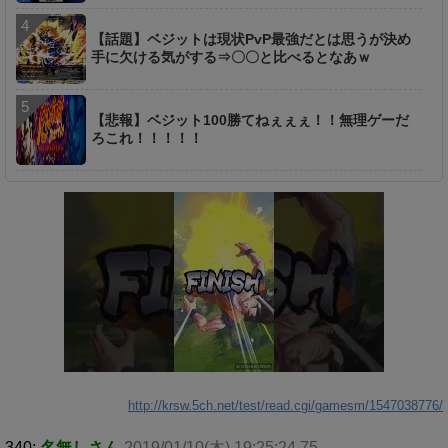
【話題】ベジットは現状PvP最強だとは思うが決め
手に欠ける気がする⇒〇〇と比べるとなあｗ
【悲報】ベジット100勝てねぇぇぇ！！無理ゲーだ
ろこれ！！！！！
http://krsw.5ch.net/test/read.cgi/gamesm/1547038776/
340:
名無しさん
2019/01/10(木) 19:25:24.75