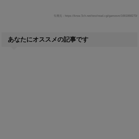
引用元：https://krsw.5ch.net/test/read.cgi/gamesm/1661868270/
あなたにオススメの記事です