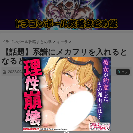
ドラゴンボール攻略まとめ隊
>
キャラ
>
【話題】系譜にメカフリを入れると
なると誰を落とすべきか
0
2022/09/01
コメ