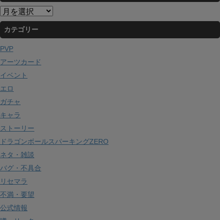
ア
ー
カテゴリー
カ
イ
PVP
ブ
アーツカード
イベント
エロ
ガチャ
キャラ
ストーリー
ドラゴンボールスパーキングZERO
ネタ・雑談
バグ・不具合
リセマラ
不満・要望
公式情報