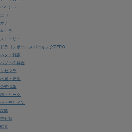
イベント
エロ
ガチャ
キャラ
ストーリー
ドラゴンボールスパーキングZERO
ネタ・雑談
バグ・不具合
リセマラ
不満・要望
公式情報
噂・リーク
声・デザイン
攻略
未分類
歓喜