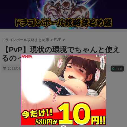
ドラゴンボール攻略まとめ隊
>
PVP
>
【PvP】現状の環境でちゃんと使え
るのってこれくらいだよな
0
2023/04/20
コメ