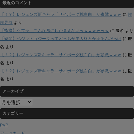
最近のコメント
【！？】レジェンズ新キャラ「サイボーグ桃白白」が参戦ｗｗｗ
に
啪
啪导航
より
【指摘】ケフラ、こんな風にしか見えないｗｗｗｗｗｗｗ
に
匿名
より
【疑問】ベジットゴジータってどっちが主人格とかあるんだっけ
に
匿
名
より
【！？】レジェンズ新キャラ「サイボーグ桃白白」が参戦ｗｗｗ
に
匿
名
より
【！？】レジェンズ新キャラ「サイボーグ桃白白」が参戦ｗｗｗ
に
匿
名
より
アーカイブ
ア
ー
カテゴリー
カ
イ
PVP
ブ
アーツカード