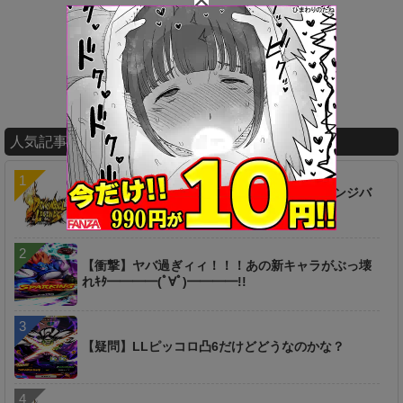
人気記事ランキング
【疑問】ずっと放置してたけどセルのチャレンジバ
トルこれクリアできるん？
【衝撃】ヤバ過ぎィィ！！！あの新キャラがぶっ壊
れｷﾀ━━━━(ﾟ∀ﾟ)━━━━!!
【疑問】LLピッコロ凸6だけどどうなのかな？