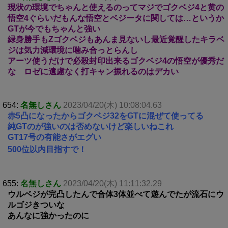
現状の環境でちゃんと使えるのってマジでゴクベジ4と黄の
悟空4ぐらいだもんな悟空とベジータに関しては…というか
GTが今でもちゃんと強い
緑身勝手もZゴクベジもあんま見ないし最近覚醒したキラベ
ジは気力減環境に噛み合っとらんし
アーツ使うだけで必殺封印出来るゴクベジ4の悟空が優秀だ
な ロゼに遠慮なく打キャン振れるのはデカい
654:
名無しさん
2023/04/20(木) 10:08:04.63
赤5凸になったからゴクベジ32をGTに混ぜて使ってる
純GTのが強いのは否めないけど楽しいねこれ
GT17号の有能さがエグい
500位以内目指すで！
655:
名無しさん
2023/04/20(木) 11:11:32.29
ウルベジが完凸したんで合体3体並べて遊んでたが流石にウ
ルゴジきついな
あんなに強かったのに