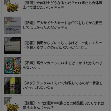
【疑問】合体戦士どうなるんだ？⇐●●来たら合体戦
士パで遊びたいわｗｗｗｗ
【話題】三大サイヤ人セットは〇〇をしてから販売
してほしかったんだがｗｗｗ
【悲報】初期からプレイしてるけど、一向にエリー
トを超えるフラグのsが出ないんだけど…
【不満】高ランカーって●●するばっかりだからつま
らないわ…
【ネタ】ランク●●くらいで無双してるのが一番楽し
いかもしれないなｗ
【話題】PvPは通算100勝ごとに結晶配ったりすれば
盛り上るんじゃね？