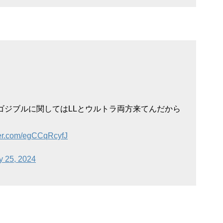
ゴジブルに関してはLLとウルトラ両方来てんだから
tter.com/egCCqRcyfJ
 25, 2024