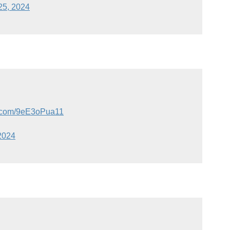
25, 2024
er.com/9eE3oPua11
2024