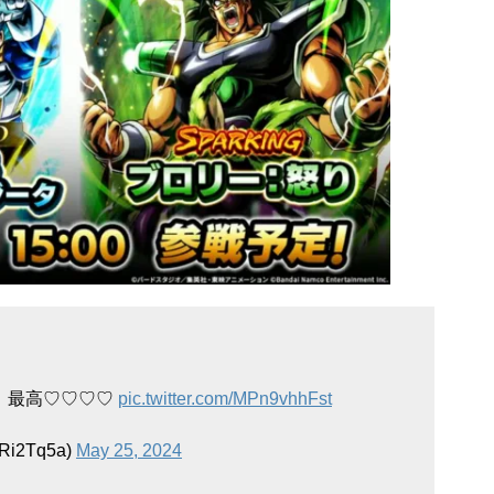
！最高♡♡♡♡
pic.twitter.com/MPn9vhhFst
Ri2Tq5a)
May 25, 2024