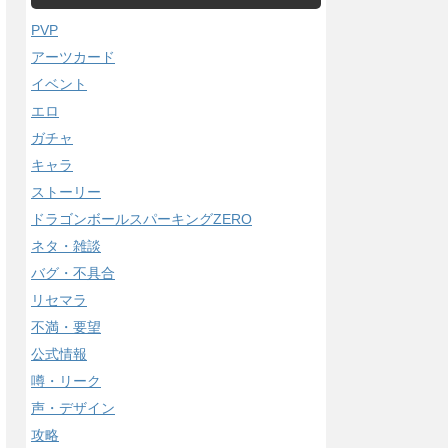
PVP
アーツカード
イベント
エロ
ガチャ
キャラ
ストーリー
ドラゴンボールスパーキングZERO
ネタ・雑談
バグ・不具合
リセマラ
不満・要望
公式情報
噂・リーク
声・デザイン
攻略