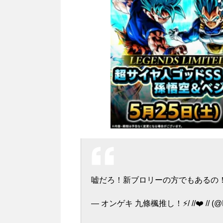
嘘だろ！新ブロリーの方でもあるの
— オンゲキ 九條楓推し！⚡️/ //❤️ // (@