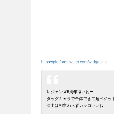
https://platform.twitter.com/widgets.js
レジェンズ6周年凄いねー
タッグキャラで合体できて超ベジッ
演出は相変わらずカッコいいね