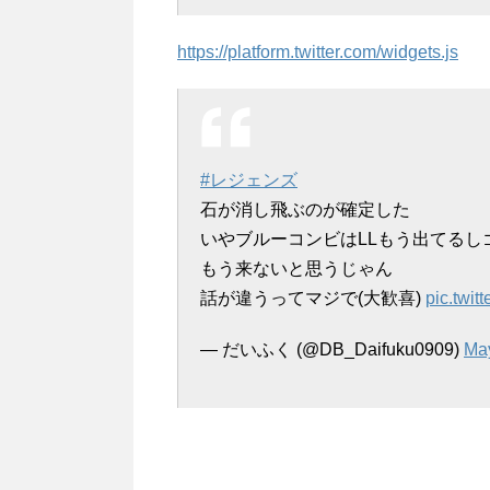
https://platform.twitter.com/widgets.js
#レジェンズ
石が消し飛ぶのが確定した
いやブルーコンビはLLもう出てるし
もう来ないと思うじゃん
話が違うってマジで(大歓喜)
pic.twi
— だいふく (@DB_Daifuku0909)
May