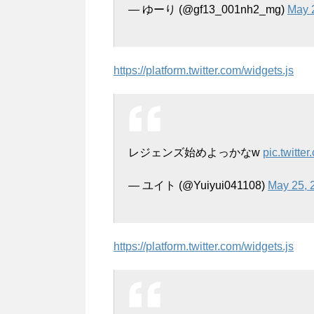
— ゆーり (@gf13_001nh2_mg)
May 
https://platform.twitter.com/widgets.js
レジェンズ始めよっかなw
pic.twitt
— ユイト (@Yuiyui041108)
May 25, 
https://platform.twitter.com/widgets.js