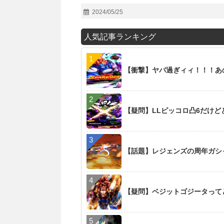
2024/05/25
人気記事ランキング
【衝撃】ヤバ過ぎィィ！！！あの新
【疑問】LLピッコロ凸6だけど
【話題】レジェンズの周年ガシ
【疑問】ベジットゴジータって