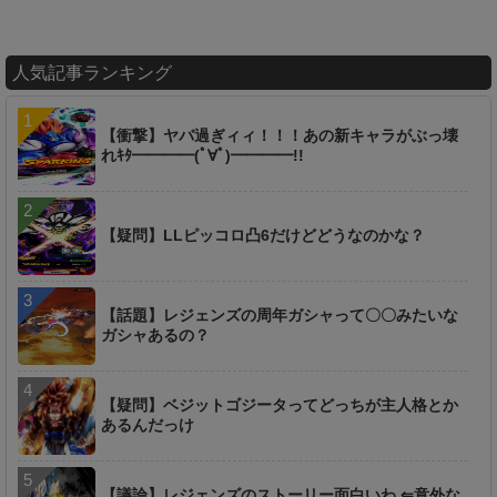
人気記事ランキング
【衝撃】ヤバ過ぎィィ！！！あの新キャラがぶっ壊
れｷﾀ━━━━(ﾟ∀ﾟ)━━━━!!
【疑問】LLピッコロ凸6だけどどうなのかな？
【話題】レジェンズの周年ガシャって〇〇みたいな
ガシャあるの？
【疑問】ベジットゴジータってどっちが主人格とか
あるんだっけ
【議論】レジェンズのストーリー面白いわ ⇐意外な