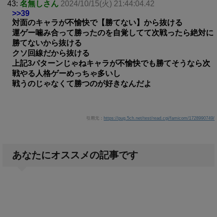
43:
名無しさん
2024/10/15(火) 21:44:04.42
>>39
対面のキャラが不愉快で【勝てない】から抜ける
運ゲー噛み合って勝ったのを自覚してて次戦ったら絶対に
勝てないから抜ける
クソ回線だから抜ける
上記3パターンじゃねキャラが不愉快でも勝てそうなら次
戦やる人格ゲーめっちゃ多いし
戦うのじゃなくて勝つのが好きなんだよ
引用元：
https://pug.5ch.net/test/read.cgi/famicom/1728990749/
あなたにオススメの記事です