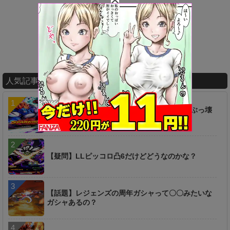
人気記事ランキング
【衝撃】ヤバ過ぎィィ！！！あの新キャラがぶっ壊
れｷﾀ━━━━(ﾟ∀ﾟ)━━━━!!
【疑問】LLピッコロ凸6だけどどうなのかな？
【話題】レジェンズの周年ガシャって〇〇みたいな
ガシャあるの？