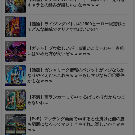
キャラとの絡みが楽しいよなｗｗｗｗ
【議論】ライジングバトルの2500ヒーロー限定戦っ
てどんな編成でクリアすればいいの？
【ガチャ】ブウ欲しいが一点狙いこえーわ⇐一点狙
いはやめた方が良いぞｗｗｗｗｗ
【話題】ガシャリーク情報のベジットがマジならか
なりやべえだろこれｗｗｗ⇒もしマジなら〇〇案件
かもなｗｗｗ
【不満】高ランカーって●●するばっかりだからつま
らないわ…
【PvP】マッチング画面で●●すると仕掛けた側の勝
ち切断になるってマジ！？⇒それ…楽しいか？ｗｗ
ｗｗ