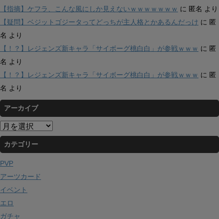
【指摘】ケフラ、こんな風にしか見えないｗｗｗｗｗｗｗ
に
匿名
より
【疑問】ベジットゴジータってどっちが主人格とかあるんだっけ
に
匿
名
より
【！？】レジェンズ新キャラ「サイボーグ桃白白」が参戦ｗｗｗ
に
匿
名
より
【！？】レジェンズ新キャラ「サイボーグ桃白白」が参戦ｗｗｗ
に
匿
名
より
アーカイブ
ア
ー
カテゴリー
カ
イ
PVP
ブ
アーツカード
イベント
エロ
ガチャ