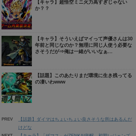
【キャラ】超悟空ミニ火力高すぎじゃない
か？？
【キャラ】そういえばマイって声優さんは30
年前と同じなのか？無理に同じ人使う必要な
さそうだが⇒俺は一緒がいいなぁ…
【話題】このあたりまだ環境に生き残ってる
の凄いわwww
PREV
【話題】ダイマはちょいちょい良さそうな所はあるんだ
けどな
NEXT
【キャラ】「ザマス」がZENKAI覚醒、初期レジェンズ