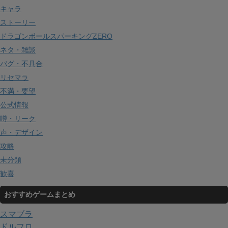
キャラ
ストーリー
ドラゴンボールスパーキングZERO
ネタ・雑談
バグ・不具合
リセマラ
不満・要望
公式情報
噂・リーク
声・デザイン
攻略
未分類
歓喜
おすすめゲームまとめ
スマブラ
ドルフロ