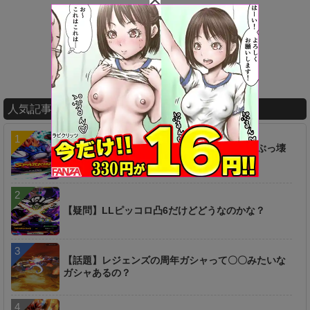
人気記事ランキング
【衝撃】ヤバ過ぎィィ！！！あの新キャラがぶっ壊
れｷﾀ━━━━(ﾟ∀ﾟ)━━━━!!
【疑問】LLピッコロ凸6だけどどうなのかな？
【話題】レジェンズの周年ガシャって〇〇みたいな
ガシャあるの？