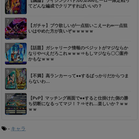
【議論】ライジングバトルの2500ヒーロー限定戦っ
てどんな編成でクリアすればいいの？
【ガチャ】ブウ欲しいが一点狙いこえーわ⇐一点狙
いはやめた方が良いぞｗｗｗｗｗ
【話題】ガシャリーク情報のベジットがマジならか
なりやべえだろこれｗｗｗ⇒もしマジなら〇〇案件
かもなｗｗｗ
【不満】高ランカーって●●するばっかりだからつま
らないわ…
【PvP】マッチング画面で●●すると仕掛けた側の勝
ち切断になるってマジ！？⇒それ…楽しいか？ｗｗ
ｗｗ
-
キャラ