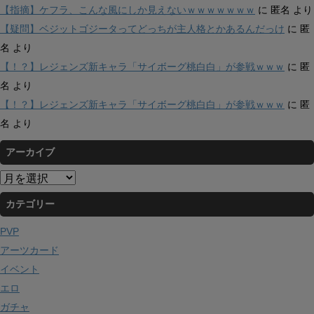
【指摘】ケフラ、こんな風にしか見えないｗｗｗｗｗｗｗ
に
匿名
より
【疑問】ベジットゴジータってどっちが主人格とかあるんだっけ
に
匿
名
より
【！？】レジェンズ新キャラ「サイボーグ桃白白」が参戦ｗｗｗ
に
匿
名
より
【！？】レジェンズ新キャラ「サイボーグ桃白白」が参戦ｗｗｗ
に
匿
名
より
アーカイブ
ア
ー
カテゴリー
カ
イ
PVP
ブ
アーツカード
イベント
エロ
ガチャ