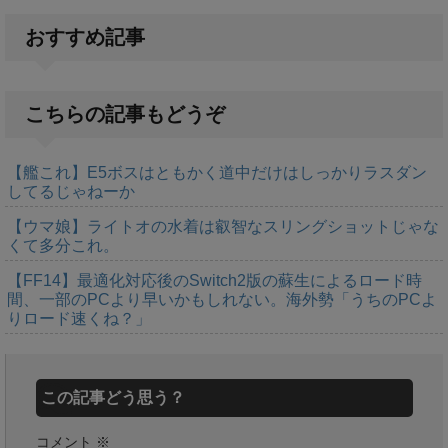
おすすめ記事
こちらの記事もどうぞ
【艦これ】E5ボスはともかく道中だけはしっかりラスダン
してるじゃねーか
【ウマ娘】ライトオの水着は叡智なスリングショットじゃな
くて多分これ。
【FF14】最適化対応後のSwitch2版の蘇生によるロード時
間、一部のPCより早いかもしれない。海外勢「うちのPCよ
りロード速くね？」
この記事どう思う？
コメント
※