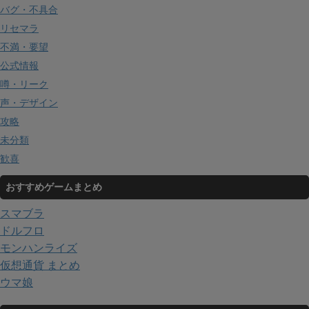
バグ・不具合
リセマラ
不満・要望
公式情報
噂・リーク
声・デザイン
攻略
未分類
歓喜
おすすめゲームまとめ
スマブラ
ドルフロ
モンハンライズ
仮想通貨 まとめ
ウマ娘