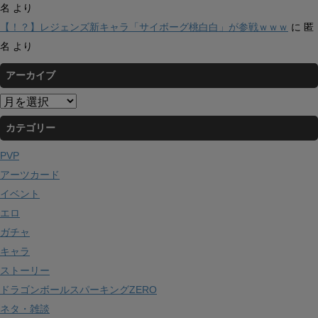
名
より
【！？】レジェンズ新キャラ「サイボーグ桃白白」が参戦ｗｗｗ
に
匿
名
より
アーカイブ
ア
ー
カテゴリー
カ
イ
PVP
ブ
アーツカード
イベント
エロ
ガチャ
キャラ
ストーリー
ドラゴンボールスパーキングZERO
ネタ・雑談