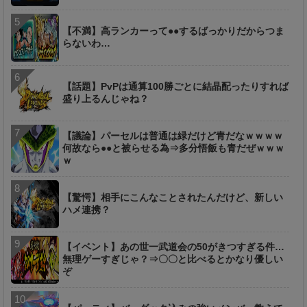
【不満】高ランカーって●●するばっかりだからつま
らないわ…
【話題】PvPは通算100勝ごとに結晶配ったりすれば
盛り上るんじゃね？
【議論】パーセルは普通は緑だけど青だなｗｗｗｗ
何故なら●●と被らせる為⇒多分悟飯も青だぜｗｗｗ
ｗ
【驚愕】相手にこんなことされたんだけど、新しい
ハメ連携？
【イベント】あの世一武道会の50がきつすぎる件…
無理ゲーすぎじゃ？⇒〇〇と比べるとかなり優しい
ぞ