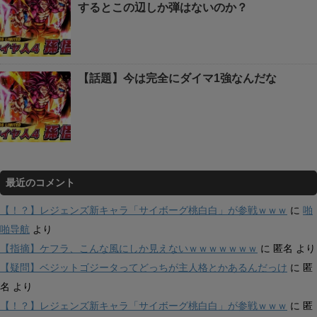
するとこの辺しか弾はないのか？
【話題】今は完全にダイマ1強なんだな
最近のコメント
【！？】レジェンズ新キャラ「サイボーグ桃白白」が参戦ｗｗｗ
に
啪
啪导航
より
【指摘】ケフラ、こんな風にしか見えないｗｗｗｗｗｗｗ
に
匿名
より
【疑問】ベジットゴジータってどっちが主人格とかあるんだっけ
に
匿
名
より
【！？】レジェンズ新キャラ「サイボーグ桃白白」が参戦ｗｗｗ
に
匿