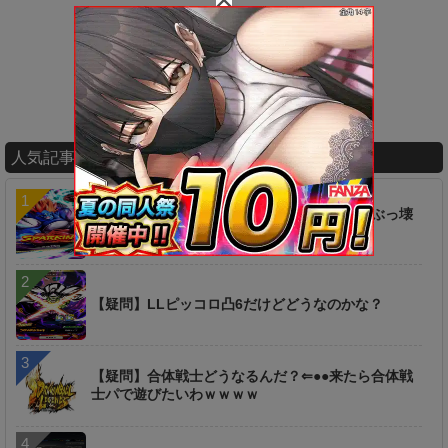
人気記事ランキング
【衝撃】ヤバ過ぎィィ！！！あの新キャラがぶっ壊
れｷﾀ━━━━(ﾟ∀ﾟ)━━━━!!
【疑問】LLピッコロ凸6だけどどうなのかな？
【疑問】合体戦士どうなるんだ？⇐●●来たら合体戦
士パで遊びたいわｗｗｗｗ