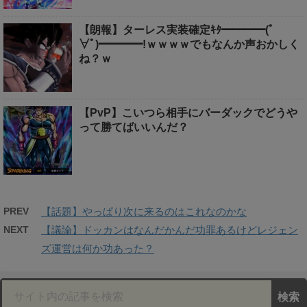
【朗報】ターレス実装確定ｷﾀ━━━━(ﾟ
∀ﾟ)━━━━!ｗｗｗｗでもなんか声おかしく
ね？ｗ
【PvP】こいつら相手にバーダックでどうや
って勝てばいいんだ？
PREV
【話題】やっぱり次に来るのはこれなのかな
NEXT
【議論】ドッカンはなんだかんだ功罪あるけどレジェン
ズ運営は何か功あった？