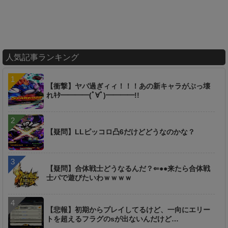
人気記事ランキング
【衝撃】ヤバ過ぎィィ！！！あの新キャラがぶっ壊
れｷﾀ━━━━(ﾟ∀ﾟ)━━━━!!
【疑問】LLピッコロ凸6だけどどうなのかな？
【疑問】合体戦士どうなるんだ？⇐●●来たら合体戦
士パで遊びたいわｗｗｗｗ
【悲報】初期からプレイしてるけど、一向にエリー
トを超えるフラグのsが出ないんだけど…