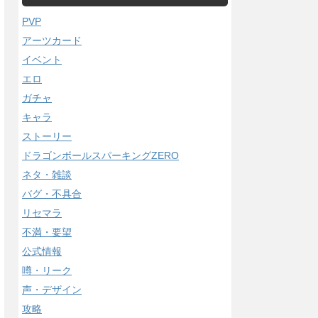
PVP
アーツカード
イベント
エロ
ガチャ
キャラ
ストーリー
ドラゴンボールスパーキングZERO
ネタ・雑談
バグ・不具合
リセマラ
不満・要望
公式情報
噂・リーク
声・デザイン
攻略