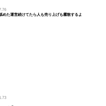
7.76
て舐めた運営続けてたら人も売り上げも霧散するよ
1.73