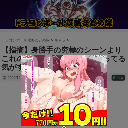
ドラゴンボール攻略まとめ隊
>
キャラ
>
【指摘】身勝手の究極のシーンより
これのほうがよっぽどLFに合ってる
気がする
0
2020/12/04
コメ