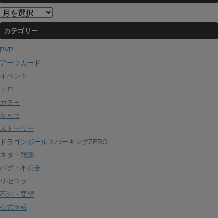
ア
ー
カテゴリー
カ
イ
PVP
ブ
アーツカード
イベント
エロ
ガチャ
キャラ
ストーリー
ドラゴンボールスパーキングZERO
ネタ・雑談
バグ・不具合
リセマラ
不満・要望
公式情報