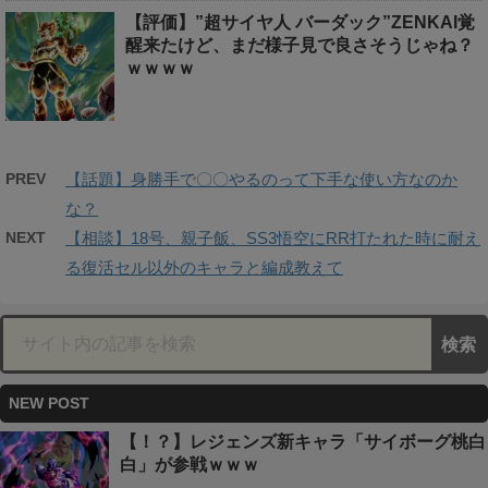
【評価】”超サイヤ人 バーダック”ZENKAI覚
醒来たけど、まだ様子見で良さそうじゃね？
ｗｗｗｗ
PREV
【話題】身勝手で〇〇やるのって下手な使い方なのか
な？
NEXT
【相談】18号、親子飯、SS3悟空にRR打たれた時に耐え
る復活セル以外のキャラと編成教えて
NEW POST
【！？】レジェンズ新キャラ「サイボーグ桃白
白」が参戦ｗｗｗ