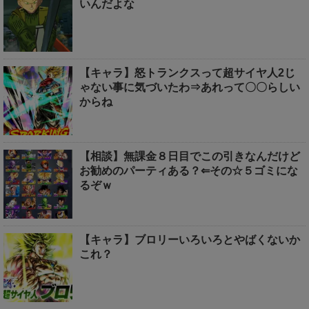
いんだよな
【キャラ】怒トランクスって超サイヤ人2じ
ゃない事に気づいたわ⇒あれって〇〇らしい
からね
【相談】無課金８日目でこの引きなんだけど
お勧めのパーティある？⇐その☆５ゴミにな
るぞｗ
【キャラ】ブロリーいろいろとやばくないか
これ？