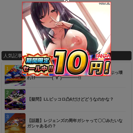
人気記事ランキング
【衝撃】ヤバ過ぎィィ！！！あの新キャラがぶっ壊
れｷﾀ━━━━(ﾟ∀ﾟ)━━━━!!
【疑問】LLピッコロ凸6だけどどうなのかな？
【話題】レジェンズの周年ガシャって〇〇みたいな
ガシャあるの？