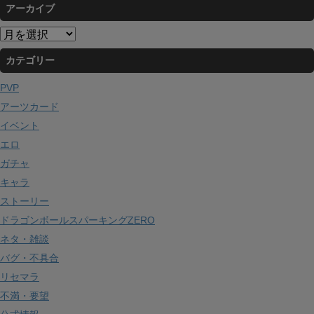
アーカイブ
ア
ー
カテゴリー
カ
イ
PVP
ブ
アーツカード
イベント
エロ
ガチャ
キャラ
ストーリー
ドラゴンボールスパーキングZERO
ネタ・雑談
バグ・不具合
リセマラ
不満・要望