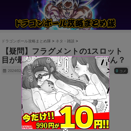
ドラゴンボール攻略まとめ隊
>
ネタ・雑談
>
【疑問】フラグメントの1スロット
目が最高値が出る確率どんなもん？
0
2024/02/09
コメ