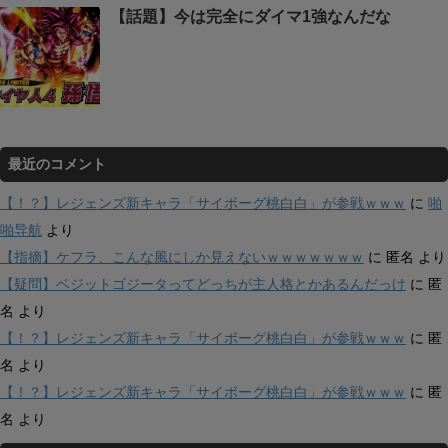
【話題】今は完全にダイマ1強なんだな
最近のコメント
【！？】レジェンズ新キャラ「サイボーグ桃白白」が参戦ｗｗｗ
に
啪
啪导航
より
【指摘】ケフラ、こんな風にしか見えないｗｗｗｗｗｗｗ
に
匿名
より
【疑問】ベジットゴジータってどっちが主人格とかあるんだっけ
に
匿
名
より
【！？】レジェンズ新キャラ「サイボーグ桃白白」が参戦ｗｗｗ
に
匿
名
より
【！？】レジェンズ新キャラ「サイボーグ桃白白」が参戦ｗｗｗ
に
匿
名
より